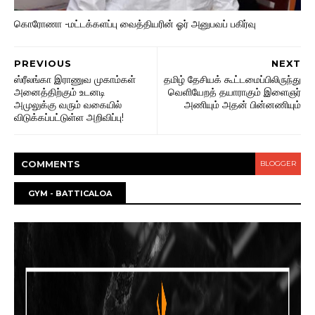
கொரோணா -மட்டக்களப்பு வைத்தியரின் ஓர் அனுபவப் பகிர்வு
PREVIOUS
NEXT
ஸ்ரீலங்கா இராணுவ முகாம்கள்
தமிழ் தேசியக் கூட்டமைப்பிலிருந்து
அனைத்திற்கும் உடனடி
வெளியேறத் தயாராகும் இளைஞர்
அமுலுக்கு வரும் வகையில்
அணியும் அதன் பின்னணியும்
விடுக்கப்பட்டுள்ள அறிவிப்பு!
COMMENT
S
BLOGGER
GYM - BATTICALOA