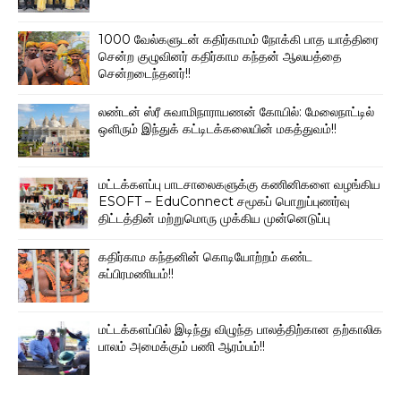
1000 வேல்களுடன் கதிர்காமம் நோக்கி பாத யாத்திரை
சென்ற குழுவினர் கதிர்காம கந்தன் ஆலயத்தை
சென்றடைந்தனர்!!
லண்டன் ஸ்ரீ சுவாமிநாராயணன் கோயில்: மேலைநாட்டில்
ஒளிரும் இந்துக் கட்டிடக்கலையின் மகத்துவம்!!
மட்டக்களப்பு பாடசாலைகளுக்கு கணினிகளை வழங்கிய
ESOFT – EduConnect சமூகப் பொறுப்புணர்வு
திட்டத்தின் மற்றுமொரு முக்கிய முன்னெடுப்பு
கதிர்காம கந்தனின் கொடியோற்றம் கண்ட
சுப்பிரமணியம்!!
மட்டக்களப்பில் இடிந்து விழுந்த பாலத்திற்கான தற்காலிக
பாலம் அமைக்கும் பணி ஆரம்பம்!!