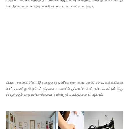
சந்தனம், அகில், தேவதாரு, பச்சைக் கற்பூரம் ஆகியவற்றை கலந்து பொடி செய்து
சாம்பிராணி உடன் கலந்து புகை போட சிறப்பான பலன் கிடைக்கும்.
வீட்டின் தலைவாசலின் இருபுறமும் ஒரு சிறிய கண்ணாடி பாத்திரத்தில், கல் உப்பினை
போட்டு வைத்து விடுங்கள். இதனை காலையில் குப்பையில் போட்டுவிட வேண்டும். இது
வீட்டின் எதிர்மறை எண்ணங்களை போக்கி, நல்ல சக்திகளை பெருக்கும்.