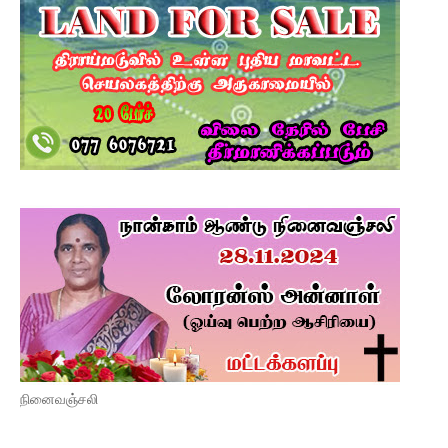
நினைவஞ்சலி