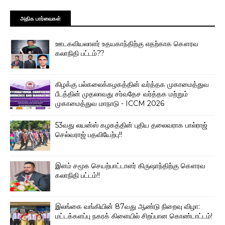
அதிக பார்வைகள்
ஊடகவியலாளர் உதயகாந்திற்கு எதற்காக கௌரவ
கலாநிதி பட்டம்??
கிழக்கு பல்கலைக்கழகத்தின் வர்த்தக முகாமைத்துவ
பீடத்தின் முதலாவது சர்வதேச வர்த்தக மற்றும்
முகாமைத்துவ மாநாடு - ICCM 2026
53வது லயன்ஸ் கழகத்தின் புதிய தலைவராக பால்ராஜ்
செல்வராஜ் பதவியேற்பு!!
இளம் சமூக செயற்பாட்டாளர் கிருஷாந்திற்கு கௌரவ
கலாநிதி பட்டம்!!
இலங்கை வங்கியின் 87வது ஆண்டு நிறைவு விழா:
மட்டக்களப்பு நகரக் கிளையில் சிறப்பான கொண்டாட்டம்!