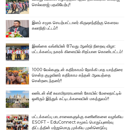
செல்வராஜ் பதவியேற்பு!!
இளம் சமூக செயற்பாட்டாளர் கிருஷாந்திற்கு கௌரவ
கலாநிதி பட்டம்!!
இலங்கை வங்கியின் 87வது ஆண்டு நிறைவு விழா:
மட்டக்களப்பு நகரக் கிளையில் சிறப்பான கொண்டாட்டம்!
1000 வேல்களுடன் கதிர்காமம் நோக்கி பாத யாத்திரை
சென்ற குழுவினர் கதிர்காம கந்தன் ஆலயத்தை
சென்றடைந்தனர்!!
லண்டன் ஸ்ரீ சுவாமிநாராயணன் கோயில்: மேலைநாட்டில்
ஒளிரும் இந்துக் கட்டிடக்கலையின் மகத்துவம்!!
மட்டக்களப்பு பாடசாலைகளுக்கு கணினிகளை வழங்கிய
ESOFT – EduConnect சமூகப் பொறுப்புணர்வு
திட்டத்தின் மற்றுமொரு முக்கிய முன்னெடுப்பு