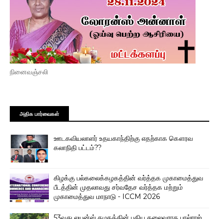
நினைவஞ்சலி
அதிக பார்வைகள்
ஊடகவியலாளர் உதயகாந்திற்கு எதற்காக கௌரவ
கலாநிதி பட்டம்??
கிழக்கு பல்கலைக்கழகத்தின் வர்த்தக முகாமைத்துவ
பீடத்தின் முதலாவது சர்வதேச வர்த்தக மற்றும்
முகாமைத்துவ மாநாடு - ICCM 2026
53வது லயன்ஸ் கழகத்தின் புதிய தலைவராக பால்ராஜ்