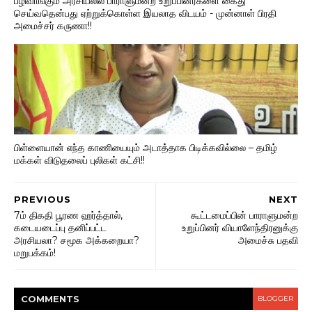
பழிவாங்கும் அரசியலில் பாராளுமன்ற உறுப்பினர்களை கைது
செய்வதென்பது ஏற்றுக்கொள்ள இயலாத விடயம் - முன்னாள் பிரதி
அமைச்சர் கருணா!!
பிள்ளையான் எந்த காணியையும் அடாத்தாக பிடிக்கவில்லை – தமிழ்
மக்கள் விடுதலைப் புலிகள் கட்சி!!
PREVIOUS
NEXT
7ம் திகதி பூரண ஹர்த்தால்,
கூட்டமைப்பின் பாராளுமன்ற
கடையடைப்பு தனிப்பட்ட
உறுப்பினர் வியாளேந்திரனுக்கு
அரசியலா? சமூக அக்கறையா?
அமைச்சு பதவி
மறுபக்கம்!
COMMENT
S
BLOGGER