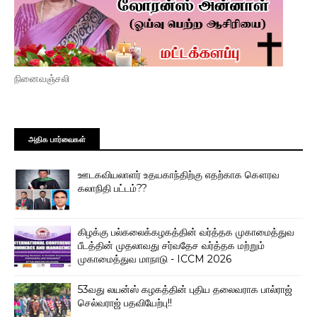
நினைவஞ்சலி
அதிக பார்வைகள்
ஊடகவியலாளர் உதயகாந்திற்கு எதற்காக கௌரவ
கலாநிதி பட்டம்??
கிழக்கு பல்கலைக்கழகத்தின் வர்த்தக முகாமைத்துவ
பீடத்தின் முதலாவது சர்வதேச வர்த்தக மற்றும்
முகாமைத்துவ மாநாடு - ICCM 2026
53வது லயன்ஸ் கழகத்தின் புதிய தலைவராக பால்ராஜ்
செல்வராஜ் பதவியேற்பு!!