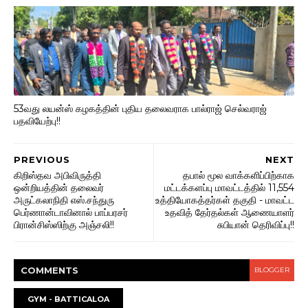
53வது லயன்ஸ் கழகத்தின் புதிய தலைவராக பால்ராஜ் செல்வராஜ்
பதவியேற்பு!!
PREVIOUS
NEXT
கிறிஸ்தவ அபிவிருத்தி
தபால் மூல வாக்களிப்பிற்காக
ஒன்றியத்தின் தலைவர்
மட்டக்களப்பு மாவட்டத்தில் 11,554
அருட்கலாநிதி எஸ்.சந்துரு
உத்தியோகத்தர்கள் தகுதி - மாவட்ட
பெர்ணான்டாவினால் பாப்பரசர்
உதவித் தேர்தல்கள் ஆணையாளர்
பிரான்சிஸ்ஸிற்கு அஞ்சலி!!
சுபியான் தெரிவிப்பு!!
COMMENT
S
BLOGGER
GYM - BATTICALOA