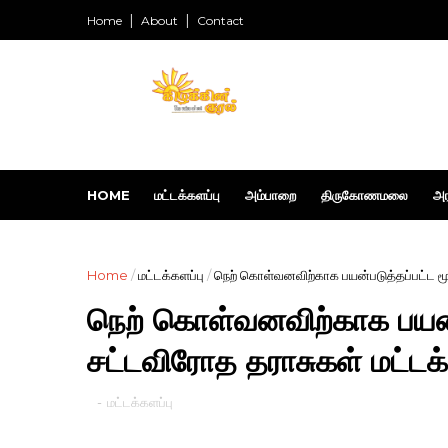
Home
About
Contact
HOME
மட்டக்களப்பு
அம்பாறை
திருகோணமலை
அர
Home
/
மட்டக்களப்பு
/
நெற் கொள்வனவிற்காக பயன்படுத்தப்பட்ட மூன்
நெற் கொள்வனவிற்காக பயன்ப
சட்டவிரோத தராசுகள் மட்டக்கள
-
மட்டக்களப்பு