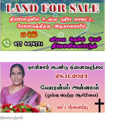
நினைவஞ்சலி