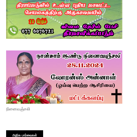
நினைவஞ்சலி
அதிக பார்வைகள்