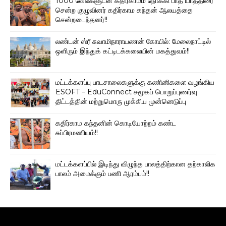
1000 வேல்களுடன் கதிர்காமம் நோக்கி பாத யாத்திரை
சென்ற குழுவினர் கதிர்காம கந்தன் ஆலயத்தை
சென்றடைந்தனர்!!
லண்டன் ஸ்ரீ சுவாமிநாராயணன் கோயில்: மேலைநாட்டில்
ஒளிரும் இந்துக் கட்டிடக்கலையின் மகத்துவம்!!
மட்டக்களப்பு பாடசாலைகளுக்கு கணினிகளை வழங்கிய
ESOFT – EduConnect சமூகப் பொறுப்புணர்வு
திட்டத்தின் மற்றுமொரு முக்கிய முன்னெடுப்பு
கதிர்காம கந்தனின் கொடியோற்றம் கண்ட
சுப்பிரமணியம்!!
மட்டக்களப்பில் இடிந்து விழுந்த பாலத்திற்கான தற்காலிக
பாலம் அமைக்கும் பணி ஆரம்பம்!!