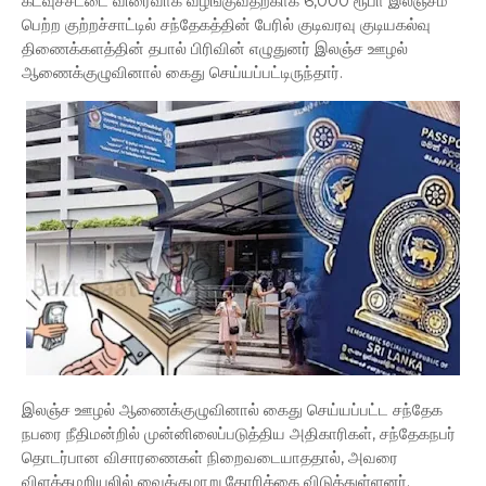
கடவுச்சீட்டை விரைவாக வழங்குவதற்காக 6,000 ரூபா இலஞ்சம்
பெற்ற குற்றச்சாட்டில் சந்தேகத்தின் பேரில் குடிவரவு குடியகல்வு
திணைக்களத்தின் தபால் பிரிவின் எழுதுனர் இலஞ்ச ஊழல்
ஆணைக்குழுவினால் கைது செய்யப்பட்டிருந்தார்.
இலஞ்ச ஊழல் ஆணைக்குழுவினால் கைது செய்யப்பட்ட சந்தேக
நபரை நீதிமன்றில் முன்னிலைப்படுத்திய அதிகாரிகள், சந்தேகநபர்
தொடர்பான விசாரணைகள் நிறைவடையாததால், அவரை
விளக்கமறியலில் வைக்குமாறு கோரிக்கை விடுத்துள்ளனர்.