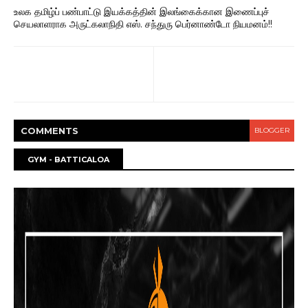
உலக தமிழ்ப் பண்பாட்டு இயக்கத்தின் இலங்கைக்கான இணைப்புச்
செயலாளராக அருட்கலாநிதி எஸ். சந்துரு பெர்னாண்டோ நியமனம்!!
COMMENT
S
BLOGGER
GYM - BATTICALOA