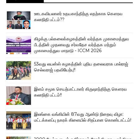
ஊடகவியலாளர் உதயகாந்திற்கு எதற்காக கௌரவ
கலாநிதி பட்டம்??
கிழக்கு பல்கலைக்கழகத்தின் வர்த்தக முகாமைத்துவ
பீடத்தின் முதலாவது சர்வதேச வர்த்தக மற்றும்
முகாமைத்துவ மாநாடு - ICCM 2026
53வது லயன்ஸ் கழகத்தின் புதிய தலைவராக பால்ராஜ்
செல்வராஜ் பதவியேற்பு!!
இளம் சமூக செயற்பாட்டாளர் கிருஷாந்திற்கு கௌரவ
கலாநிதி பட்டம்!!
இலங்கை வங்கியின் 87வது ஆண்டு நிறைவு விழா:
மட்டக்களப்பு நகரக் கிளையில் சிறப்பான கொண்டாட்டம்!