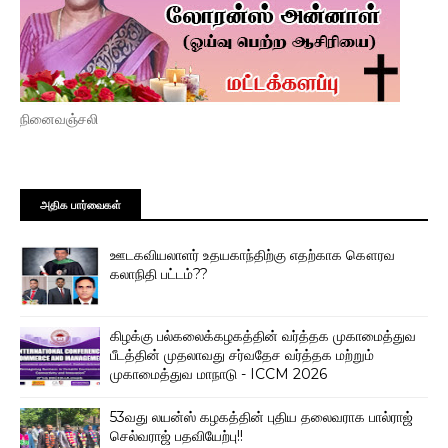
நினைவஞ்சலி
அதிக பார்வைகள்
ஊடகவியலாளர் உதயகாந்திற்கு எதற்காக கௌரவ
கலாநிதி பட்டம்??
கிழக்கு பல்கலைக்கழகத்தின் வர்த்தக முகாமைத்துவ
பீடத்தின் முதலாவது சர்வதேச வர்த்தக மற்றும்
முகாமைத்துவ மாநாடு - ICCM 2026
53வது லயன்ஸ் கழகத்தின் புதிய தலைவராக பால்ராஜ்
செல்வராஜ் பதவியேற்பு!!