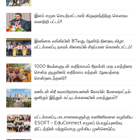
இளம் சமூக செயற்பாட்டாளர் கிருஷாந்திற்கு கௌரவ
கலாநிதி பட்டம்!!
இலங்கை வங்கியின் 87வது ஆண்டு நிறைவு விழா:
மட்டக்களப்பு நகரக் கிளையில் சிறப்பான கொண்டாட்டம்!
1000 வேல்களுடன் கதிர்காமம் நோக்கி பாத யாத்திரை
சென்ற குழுவினர் கதிர்காம கந்தன் ஆலயத்தை
சென்றடைந்தனர்!!
லண்டன் ஸ்ரீ சுவாமிநாராயணன் கோயில்: மேலைநாட்டில்
ஒளிரும் இந்துக் கட்டிடக்கலையின் மகத்துவம்!!
மட்டக்களப்பு பாடசாலைகளுக்கு கணினிகளை வழங்கிய
ESOFT – EduConnect சமூகப் பொறுப்புணர்வு
திட்டத்தின் மற்றுமொரு முக்கிய முன்னெடுப்பு