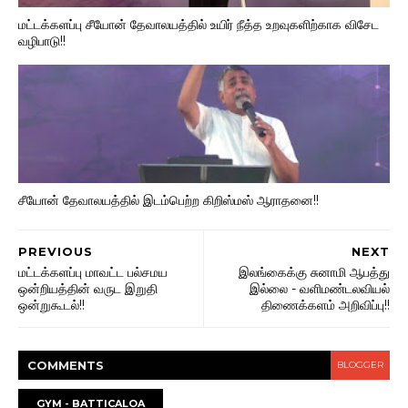
மட்டக்களப்பு சீயோன் தேவாலயத்தில் உயிர் நீத்த உறவுகளிற்காக விசேட
வழிபாடு!!
சீயோன் தேவாலயத்தில் இடம்பெற்ற கிறிஸ்மஸ் ஆராதனை!!
PREVIOUS
NEXT
மட்டக்களப்பு மாவட்ட பல்சமய
இலங்கைக்கு சுனாமி ஆபத்து
ஒன்றியத்தின் வருட இறுதி
இல்லை - வளிமண்டலவியல்
ஒன்றுகூடல்!!
திணைக்களம் அறிவிப்பு!!
COMMENT
S
BLOGGER
GYM - BATTICALOA