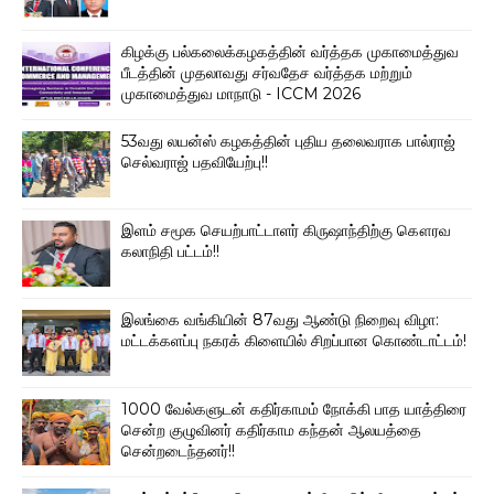
கிழக்கு பல்கலைக்கழகத்தின் வர்த்தக முகாமைத்துவ
பீடத்தின் முதலாவது சர்வதேச வர்த்தக மற்றும்
முகாமைத்துவ மாநாடு - ICCM 2026
53வது லயன்ஸ் கழகத்தின் புதிய தலைவராக பால்ராஜ்
செல்வராஜ் பதவியேற்பு!!
இளம் சமூக செயற்பாட்டாளர் கிருஷாந்திற்கு கௌரவ
கலாநிதி பட்டம்!!
இலங்கை வங்கியின் 87வது ஆண்டு நிறைவு விழா:
மட்டக்களப்பு நகரக் கிளையில் சிறப்பான கொண்டாட்டம்!
1000 வேல்களுடன் கதிர்காமம் நோக்கி பாத யாத்திரை
சென்ற குழுவினர் கதிர்காம கந்தன் ஆலயத்தை
சென்றடைந்தனர்!!