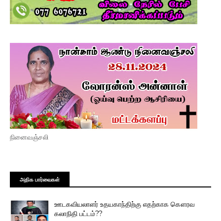
நினைவஞ்சலி
அதிக பார்வைகள்
ஊடகவியலாளர் உதயகாந்திற்கு எதற்காக கௌரவ
கலாநிதி பட்டம்??