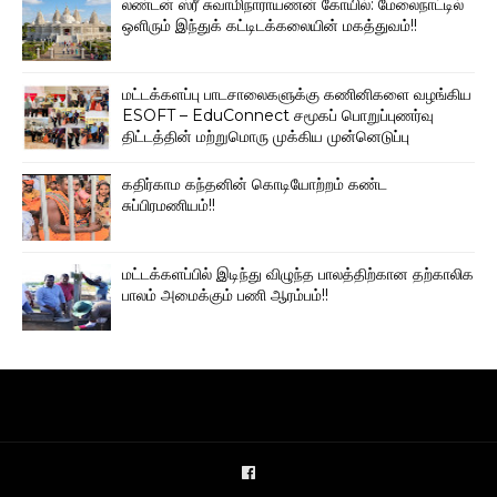
லண்டன் ஸ்ரீ சுவாமிநாராயணன் கோயில்: மேலைநாட்டில்
ஒளிரும் இந்துக் கட்டிடக்கலையின் மகத்துவம்!!
மட்டக்களப்பு பாடசாலைகளுக்கு கணினிகளை வழங்கிய
ESOFT – EduConnect சமூகப் பொறுப்புணர்வு
திட்டத்தின் மற்றுமொரு முக்கிய முன்னெடுப்பு
கதிர்காம கந்தனின் கொடியோற்றம் கண்ட
சுப்பிரமணியம்!!
மட்டக்களப்பில் இடிந்து விழுந்த பாலத்திற்கான தற்காலிக
பாலம் அமைக்கும் பணி ஆரம்பம்!!