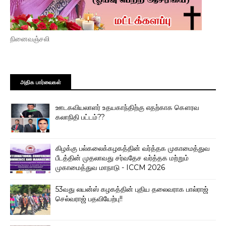
நினைவஞ்சலி
அதிக பார்வைகள்
ஊடகவியலாளர் உதயகாந்திற்கு எதற்காக கௌரவ
கலாநிதி பட்டம்??
கிழக்கு பல்கலைக்கழகத்தின் வர்த்தக முகாமைத்துவ
பீடத்தின் முதலாவது சர்வதேச வர்த்தக மற்றும்
முகாமைத்துவ மாநாடு - ICCM 2026
53வது லயன்ஸ் கழகத்தின் புதிய தலைவராக பால்ராஜ்
செல்வராஜ் பதவியேற்பு!!