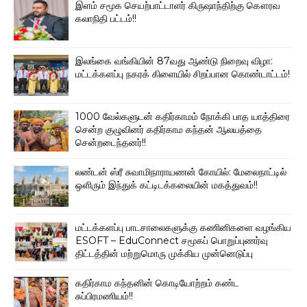
இளம் சமூக செயற்பாட்டாளர் கிருஷாந்திற்கு கௌரவ
கலாநிதி பட்டம்!!
இலங்கை வங்கியின் 87வது ஆண்டு நிறைவு விழா:
மட்டக்களப்பு நகரக் கிளையில் சிறப்பான கொண்டாட்டம்!
1000 வேல்களுடன் கதிர்காமம் நோக்கி பாத யாத்திரை
சென்ற குழுவினர் கதிர்காம கந்தன் ஆலயத்தை
சென்றடைந்தனர்!!
லண்டன் ஸ்ரீ சுவாமிநாராயணன் கோயில்: மேலைநாட்டில்
ஒளிரும் இந்துக் கட்டிடக்கலையின் மகத்துவம்!!
மட்டக்களப்பு பாடசாலைகளுக்கு கணினிகளை வழங்கிய
ESOFT – EduConnect சமூகப் பொறுப்புணர்வு
திட்டத்தின் மற்றுமொரு முக்கிய முன்னெடுப்பு
கதிர்காம கந்தனின் கொடியோற்றம் கண்ட
சுப்பிரமணியம்!!