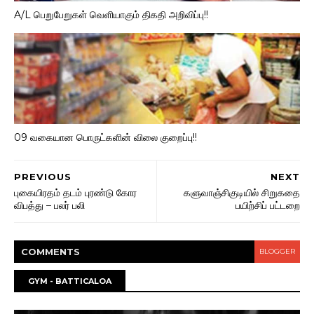
A/L பெறுபேறுகள் வெளியாகும் திகதி அறிவிப்பு!!
09 வகையான பொருட்களின் விலை குறைப்பு!!
PREVIOUS
NEXT
புகையிரதம் தடம் புரண்டு கோர
களுவாஞ்சிகுடியில் சிறுகதை
விபத்து – பலர் பலி
பயிற்சிப் பட்டறை
COMMENT
S
BLOGGER
GYM - BATTICALOA