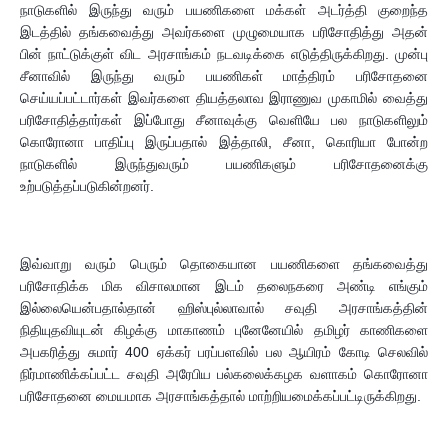
நாடுகளில் இருந்து வரும் பயணிகளை மக்கள் அடர்த்தி குறைந்த
இடத்தில் தங்கவைத்து அவர்களை முழுமையாக பரிசோதித்து அதன்
பின் நாட்டுக்குள் விட அரசாங்கம் நடவடிக்கை எடுத்திருக்கிறது. முன்பு
சீனாவில் இருந்து வரும் பயணிகள் மாத்திரம் பரிசோதனை
செய்யப்பட்டார்கள் இவர்களை தியத்தலாவ இராணுவ முகாமில் வைத்து
பரிசோதித்தார்கள் இப்போது சீனாவுக்கு வெளியே பல நாடுகளிலும்
கொரோனா பாதிப்பு இருப்பதால் இத்தாலி, சீனா, கொரியா போன்ற
நாடுகளில் இருந்துவரும் பயணிகளும் பரிசோதனைக்கு
உற்படுத்தப்படுகின்றனர்.
இவ்வாறு வரும் பெரும் தொகையான பயணிகளை தங்கவைத்து
பரிசோதிக்க மிக விசாலமான இடம் தலைநகரை அண்டி எங்கும்
இல்லையென்பதால்தான் ஹிஸ்புல்லாவால் சவுதி அரசாங்கத்தின்
நிதியுதவியுடன் கிழக்கு மாகாணம் புனேனேயில் தமிழர் காணிகளை
அபகரித்து சுமார் 400 ஏக்கர் பரப்பளவில் பல ஆயிரம் கோடி செலவில்
நிர்மாணிக்கப்பட்ட சவுதி அரேபிய பல்கலைக்கழக வளாகம் கொரோனா
பரிசோதனை மையமாக அரசாங்கத்தால் மாற்றியமைக்கப்பட்டிருக்கிறது.