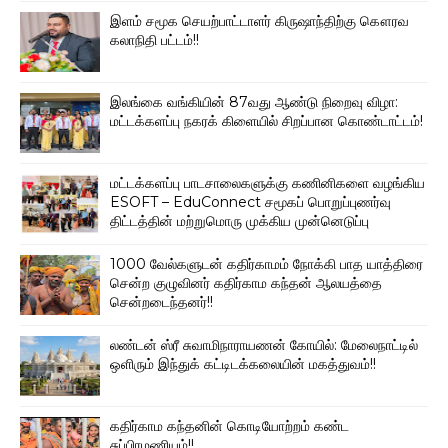
இளம் சமூக செயற்பாட்டாளர் கிருஷாந்திற்கு கௌரவ
கலாநிதி பட்டம்!!
இலங்கை வங்கியின் 87வது ஆண்டு நிறைவு விழா:
மட்டக்களப்பு நகரக் கிளையில் சிறப்பான கொண்டாட்டம்!
மட்டக்களப்பு பாடசாலைகளுக்கு கணினிகளை வழங்கிய
ESOFT – EduConnect சமூகப் பொறுப்புணர்வு
திட்டத்தின் மற்றுமொரு முக்கிய முன்னெடுப்பு
1000 வேல்களுடன் கதிர்காமம் நோக்கி பாத யாத்திரை
சென்ற குழுவினர் கதிர்காம கந்தன் ஆலயத்தை
சென்றடைந்தனர்!!
லண்டன் ஸ்ரீ சுவாமிநாராயணன் கோயில்: மேலைநாட்டில்
ஒளிரும் இந்துக் கட்டிடக்கலையின் மகத்துவம்!!
கதிர்காம கந்தனின் கொடியோற்றம் கண்ட
சுப்பிரமணியம்!!