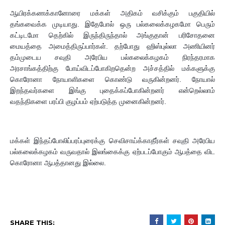
ஆயிரக்கணக்கானோரை மக்கள் அதிகம் வசிக்கும் பகுதியில்
தங்கவைக்க முடியாது. இதேபோல் ஒரு பல்கலைக்கழகமோ பெரும்
கட்டிடமோ தெற்கில் இருந்திருந்தால் அங்குதான் பரிசோதனை
மையத்தை அமைத்திருப்பார்கள். தற்போது ஹிஸ்புல்லா அணியினர்
தம்முடைய சவுதி அரேபிய பல்கலைக்கழகம் நிரந்தரமாக
அரசாங்கத்திற்கு போய்விடப்போகிறதென்ற அச்சத்தில் மக்களுக்கு
கொரோனா நோயாளிகளை கொண்டு வருகின்றனர். நோயால்
இறந்தவர்களை இங்கு புதைக்கப்போகின்றனர் என்றெல்லாம்
வதந்திகளை பரப்பி குழப்பம் ஏற்படுத்த முனைகின்றனர்.
மக்கள் இந்தப்போலிப்பரப்புரைக்கு செவிசாய்க்காதீர்கள் சவுதி அரேபிய
பல்கலைக்கழகம் வருவதால் இலங்கைக்கு ஏற்படப்போகும் ஆபத்தை விட
கொரோனா ஆபத்தானது இல்லை.
SHARE THIS: