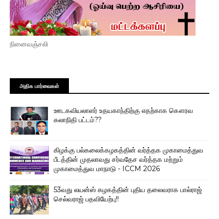
நினைவஞ்சலி
அதிக பார்வைகள்
ஊடகவியலாளர் உதயகாந்திற்கு எதற்காக கௌரவ
கலாநிதி பட்டம்??
கிழக்கு பல்கலைக்கழகத்தின் வர்த்தக முகாமைத்துவ
பீடத்தின் முதலாவது சர்வதேச வர்த்தக மற்றும்
முகாமைத்துவ மாநாடு - ICCM 2026
53வது லயன்ஸ் கழகத்தின் புதிய தலைவராக பால்ராஜ்
செல்வராஜ் பதவியேற்பு!!