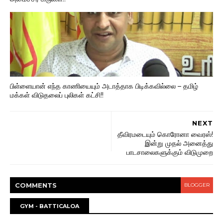
பிள்ளையான் எந்த காணியையும் அடாத்தாக பிடிக்கவில்லை – தமிழ்
மக்கள் விடுதலைப் புலிகள் கட்சி!!
NEXT
தீவிரமடையும் கொரோனா வைரஸ்!
இன்று முதல் அனைத்து
பாடசாலைகளுக்கும் விடுமுறை
COMMENT
S
BLOGGER
GYM - BATTICALOA