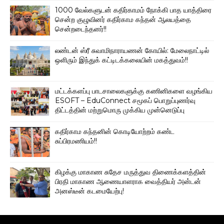
1000 வேல்களுடன் கதிர்காமம் நோக்கி பாத யாத்திரை
சென்ற குழுவினர் கதிர்காம கந்தன் ஆலயத்தை
சென்றடைந்தனர்!!
லண்டன் ஸ்ரீ சுவாமிநாராயணன் கோயில்: மேலைநாட்டில்
ஒளிரும் இந்துக் கட்டிடக்கலையின் மகத்துவம்!!
மட்டக்களப்பு பாடசாலைகளுக்கு கணினிகளை வழங்கிய
ESOFT – EduConnect சமூகப் பொறுப்புணர்வு
திட்டத்தின் மற்றுமொரு முக்கிய முன்னெடுப்பு
கதிர்காம கந்தனின் கொடியோற்றம் கண்ட
சுப்பிரமணியம்!!
கிழக்கு மாகாண சுதேச மருத்துவ திணைக்களத்தின்
பிரதி மாகாண ஆணையாளராக வைத்தியர் அன்டன்
அனஸ்டீன் கடமையேற்பு!