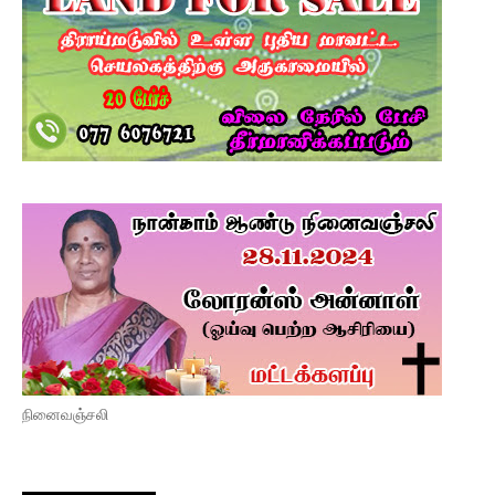
நினைவஞ்சலி