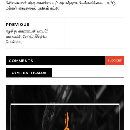
பிள்ளையான் எந்த காணியையும் அடாத்தாக பிடிக்கவில்லை – தமிழ்
மக்கள் விடுதலைப் புலிகள் கட்சி!!
PREVIOUS
ஈழத்து கதாநாயகி மாயம்!
வலைவீசி தேடும் இந்திய
பொலிஸார்
COMMENT
S
BLOGGER
GYM - BATTICALOA