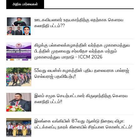
அதிக பார்வைகள்
ஊடகவியலாளர் உதயகாந்திற்கு எதற்காக கௌரவ
கலாநிதி பட்டம்??
கிழக்கு பல்கலைக்கழகத்தின் வர்த்தக முகாமைத்துவ
பீடத்தின் முதலாவது சர்வதேச வர்த்தக மற்றும்
முகாமைத்துவ மாநாடு - ICCM 2026
53வது லயன்ஸ் கழகத்தின் புதிய தலைவராக பால்ராஜ்
செல்வராஜ் பதவியேற்பு!!
இளம் சமூக செயற்பாட்டாளர் கிருஷாந்திற்கு கௌரவ
கலாநிதி பட்டம்!!
இலங்கை வங்கியின் 87வது ஆண்டு நிறைவு விழா:
மட்டக்களப்பு நகரக் கிளையில் சிறப்பான கொண்டாட்டம்!