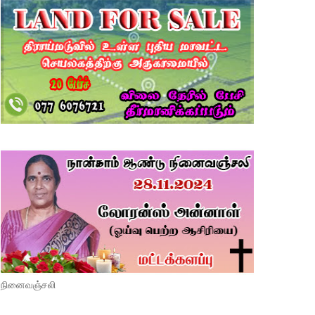
நினைவஞ்சலி