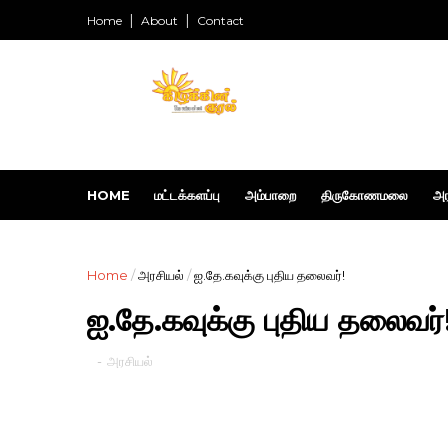
Home
About
Contact
HOME
மட்டக்களப்பு
அம்பாறை
திருகோணமலை
அர
Home
/
அரசியல்
/
ஐ.தே.கவுக்கு புதிய தலைவர்!
ஐ.தே.கவுக்கு புதிய தலைவர்
-
அரசியல்