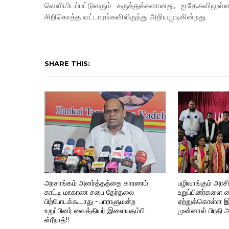
வெளியிடப்பட்டுவரும் கருத்துக்களானது, ஐ.தே.கவி
சிறிகொத்த வட்டாரங்களிலிருந்து அறியமுடிகின்றது.
SHARE THIS:
அரசாங்கம் அனர்த்தத்தை காரணம்
பழிவாங்கும் அரச
காட்டி மாகாண சபை தேர்தலை
உறுப்பினர்களை
பிற்போடக்கூடாது - பாராளுமன்ற
ஏற்றுக்கொள்ள இ
உறுப்பினர் வைத்தியர் இளையதம்பி
முன்னாள் பிரதி 
ஸ்ரீநாத்!!