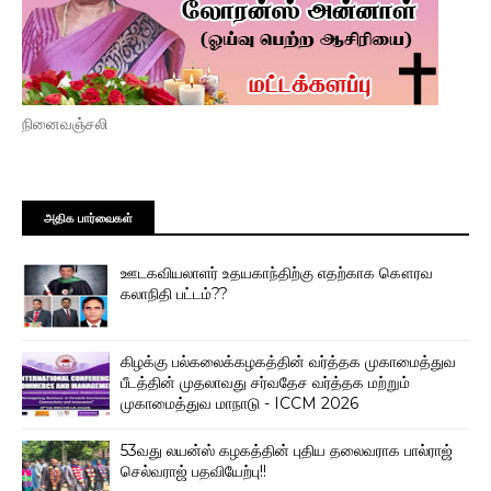
நினைவஞ்சலி
அதிக பார்வைகள்
ஊடகவியலாளர் உதயகாந்திற்கு எதற்காக கௌரவ
கலாநிதி பட்டம்??
கிழக்கு பல்கலைக்கழகத்தின் வர்த்தக முகாமைத்துவ
பீடத்தின் முதலாவது சர்வதேச வர்த்தக மற்றும்
முகாமைத்துவ மாநாடு - ICCM 2026
53வது லயன்ஸ் கழகத்தின் புதிய தலைவராக பால்ராஜ்
செல்வராஜ் பதவியேற்பு!!