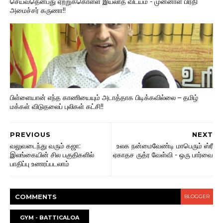
செய்வதென்பது ஏற்றுக்கொள்ள இயலாத விடயம் - முன்னாள் பிரதி
அமைச்சர் கருணா!!
பிள்ளையான் எந்த காணியையும் அடாத்தாக பிடிக்கவில்லை – தமிழ்
மக்கள் விடுதலைப் புலிகள் கட்சி!!
PREVIOUS
NEXT
வலுவடைந்து வரும் கஜா:
உலக நன்மைவேண்டி மாபெரும் ஸ்ரீ
இலங்கையின் சில பகுதிகளில்
ஏகாதச ருத்ர வேள்வி - ஒரு பார்வை
பாதிப்பு உணரப்படலாம்
COMMENT
S
BLOGGER
GYM - BATTICALOA