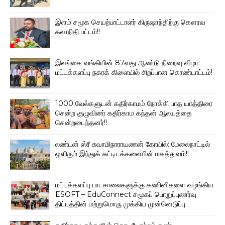
இளம் சமூக செயற்பாட்டாளர் கிருஷாந்திற்கு கௌரவ
கலாநிதி பட்டம்!!
இலங்கை வங்கியின் 87வது ஆண்டு நிறைவு விழா:
மட்டக்களப்பு நகரக் கிளையில் சிறப்பான கொண்டாட்டம்!
1000 வேல்களுடன் கதிர்காமம் நோக்கி பாத யாத்திரை
சென்ற குழுவினர் கதிர்காம கந்தன் ஆலயத்தை
சென்றடைந்தனர்!!
லண்டன் ஸ்ரீ சுவாமிநாராயணன் கோயில்: மேலைநாட்டில்
ஒளிரும் இந்துக் கட்டிடக்கலையின் மகத்துவம்!!
மட்டக்களப்பு பாடசாலைகளுக்கு கணினிகளை வழங்கிய
ESOFT – EduConnect சமூகப் பொறுப்புணர்வு
திட்டத்தின் மற்றுமொரு முக்கிய முன்னெடுப்பு