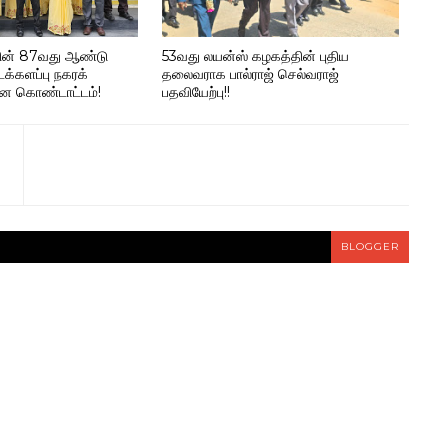
ின் 87வது ஆண்டு
53வது லயன்ஸ் கழகத்தின் புதிய
டக்களப்பு நகரக்
தலைவராக பால்ராஜ் செல்வராஜ்
பான கொண்டாட்டம்!
பதவியேற்பு!!
BLOGGER