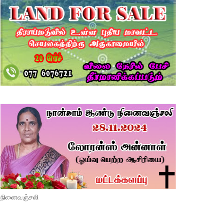
நினைவஞ்சலி