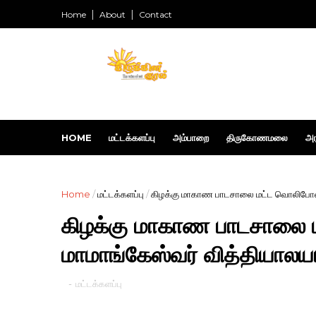
Home
About
Contact
HOME
மட்டக்களப்பு
அம்பாறை
திருகோணமலை
அர
Home
/
மட்டக்களப்பு
/
கிழக்கு மாகாண பாடசாலை மட்ட வொலிபோல் ப
கிழக்கு மாகாண பாடசாலை ம
மாமாங்கேஸ்வர் வித்தியாலய
-
மட்டக்களப்பு