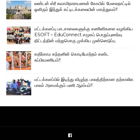
லண்டன் ஸ்ரீ சுவாமிநாராயணன் கோயில்: மேலைநாட்டில்
ஒளிரும் இந்துக் கட்டிடக்கலையின் மகத்துவம்!!
மட்டக்களப்பு பாடசாலைகளுக்கு கணினிகளை வழங்கிய
ESOFT – EduConnect சமூகப் பொறுப்புணர்வு
திட்டத்தின் மற்றுமொரு முக்கிய முன்னெடுப்பு
கதிர்காம கந்தனின் கொடியோற்றம் கண்ட
சுப்பிரமணியம்!!
மட்டக்களப்பில் இடிந்து விழுந்த பாலத்திற்கான தற்காலிக
பாலம் அமைக்கும் பணி ஆரம்பம்!!