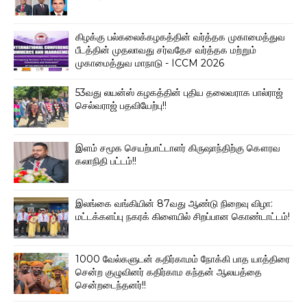
கிழக்கு பல்கலைக்கழகத்தின் வர்த்தக முகாமைத்துவ
பீடத்தின் முதலாவது சர்வதேச வர்த்தக மற்றும்
முகாமைத்துவ மாநாடு - ICCM 2026
53வது லயன்ஸ் கழகத்தின் புதிய தலைவராக பால்ராஜ்
செல்வராஜ் பதவியேற்பு!!
இளம் சமூக செயற்பாட்டாளர் கிருஷாந்திற்கு கௌரவ
கலாநிதி பட்டம்!!
இலங்கை வங்கியின் 87வது ஆண்டு நிறைவு விழா:
மட்டக்களப்பு நகரக் கிளையில் சிறப்பான கொண்டாட்டம்!
1000 வேல்களுடன் கதிர்காமம் நோக்கி பாத யாத்திரை
சென்ற குழுவினர் கதிர்காம கந்தன் ஆலயத்தை
சென்றடைந்தனர்!!