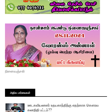
நினைவஞ்சலி
அதிக பார்வைகள்
ஊடகவியலாளர் உதயகாந்திற்கு எதற்காக கௌரவ
கலாநிதி பட்டம்??