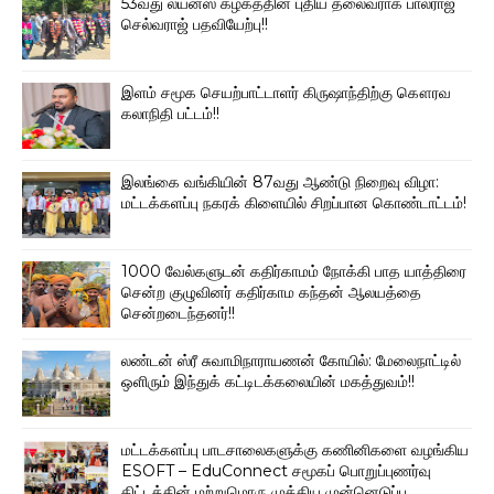
53வது லயன்ஸ் கழகத்தின் புதிய தலைவராக பால்ராஜ்
செல்வராஜ் பதவியேற்பு!!
இளம் சமூக செயற்பாட்டாளர் கிருஷாந்திற்கு கௌரவ
கலாநிதி பட்டம்!!
இலங்கை வங்கியின் 87வது ஆண்டு நிறைவு விழா:
மட்டக்களப்பு நகரக் கிளையில் சிறப்பான கொண்டாட்டம்!
1000 வேல்களுடன் கதிர்காமம் நோக்கி பாத யாத்திரை
சென்ற குழுவினர் கதிர்காம கந்தன் ஆலயத்தை
சென்றடைந்தனர்!!
லண்டன் ஸ்ரீ சுவாமிநாராயணன் கோயில்: மேலைநாட்டில்
ஒளிரும் இந்துக் கட்டிடக்கலையின் மகத்துவம்!!
மட்டக்களப்பு பாடசாலைகளுக்கு கணினிகளை வழங்கிய
ESOFT – EduConnect சமூகப் பொறுப்புணர்வு
திட்டத்தின் மற்றுமொரு முக்கிய முன்னெடுப்பு