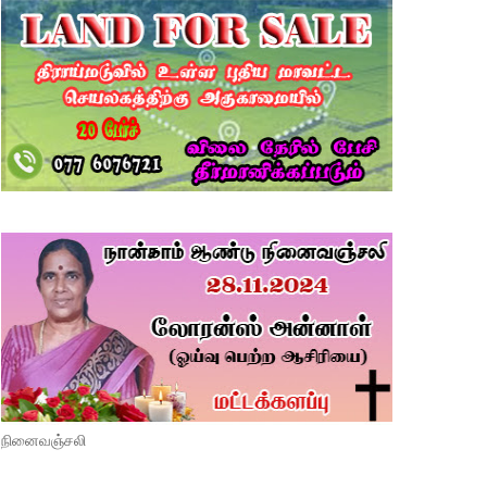
நினைவஞ்சலி