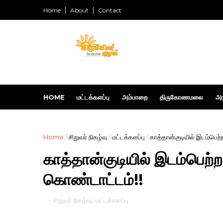
Home
About
Contact
HOME
மட்டக்களப்பு
அம்பாறை
திருகோணமலை
அர
Home
/
சிறுவர் நிகழ்வு
/
மட்டக்களப்பு
/
காத்தான்குடியில் இடம்பெற்
காத்தான்குடியில் இடம்பெற்ற
கொண்டாட்டம்!!
-
சிறுவர் நிகழ்வு
,
மட்டக்களப்பு