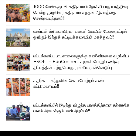
1000 வேல்களுடன் கதிர்காமம் நோக்கி பாத யாத்திரை
சென்ற குழுவினர் கதிர்காம கந்தன் ஆலயத்தை
சென்றடைந்தனர்!!
லண்டன் ஸ்ரீ சுவாமிநாராயணன் கோயில்: மேலைநாட்டில்
ஒளிரும் இந்துக் கட்டிடக்கலையின் மகத்துவம்!!
மட்டக்களப்பு பாடசாலைகளுக்கு கணினிகளை வழங்கிய
ESOFT – EduConnect சமூகப் பொறுப்புணர்வு
திட்டத்தின் மற்றுமொரு முக்கிய முன்னெடுப்பு
கதிர்காம கந்தனின் கொடியோற்றம் கண்ட
சுப்பிரமணியம்!!
மட்டக்களப்பில் இடிந்து விழுந்த பாலத்திற்கான தற்காலிக
பாலம் அமைக்கும் பணி ஆரம்பம்!!