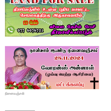
நினைவஞ்சலி