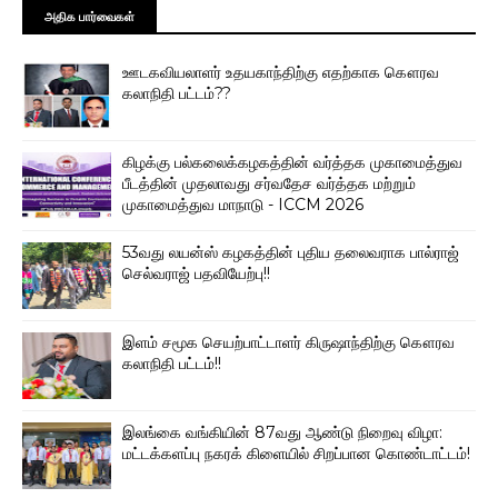
அதிக பார்வைகள்
ஊடகவியலாளர் உதயகாந்திற்கு எதற்காக கௌரவ
கலாநிதி பட்டம்??
கிழக்கு பல்கலைக்கழகத்தின் வர்த்தக முகாமைத்துவ
பீடத்தின் முதலாவது சர்வதேச வர்த்தக மற்றும்
முகாமைத்துவ மாநாடு - ICCM 2026
53வது லயன்ஸ் கழகத்தின் புதிய தலைவராக பால்ராஜ்
செல்வராஜ் பதவியேற்பு!!
இளம் சமூக செயற்பாட்டாளர் கிருஷாந்திற்கு கௌரவ
கலாநிதி பட்டம்!!
இலங்கை வங்கியின் 87வது ஆண்டு நிறைவு விழா:
மட்டக்களப்பு நகரக் கிளையில் சிறப்பான கொண்டாட்டம்!