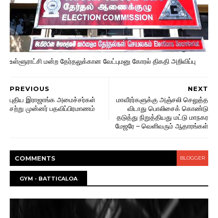
உள்ளூராட்சி மன்ற தேர்தலுக்கான வேட்புமனு கோரல் திகதி அறிவிப்பு
PREVIOUS
NEXT
புதிய இராஜாங்க அமைச்சர்கள்
மாவீரர்களுக்கு அஞ்சலி செலுத்த
சற்று முன்னர் பதவிப்பிரமாணம்
விடாது பொலிசைக் கொண்டு
தடுத்து நிறுத்தியது மட்டு மாநகர
மேஜரே – வெளிவரும் ஆதாரங்கள்
COMMENT
S
BLOGGER
GYM - BATTICALOA