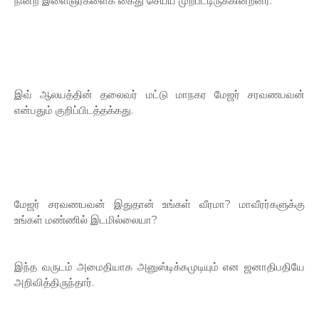
நின்ற இளைஞர்களைக் கைது செய்ய முற்பட்டிருக்கின்றனர்.
இவ் ஆலயத்தின் தலைவர் மட்டு மாநகர மேஜர் சரவணபவன்
என்பதும் குறிப்பிடத்தக்கது.
மேஜர் சரவணபவன் இதுதான் உங்கள் வீரமா? மாவீரர்களுக்கு
உங்கள் மண்ணில் இடமில்லையா?
இந்த வருடம் அமைதியாக அனுஸ்டிக்கமுடியும் என ஜனாதிபதியே
அறிவித்திருந்தார்.