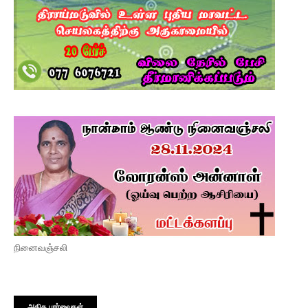
நினைவஞ்சலி
அதிக பார்வைகள்