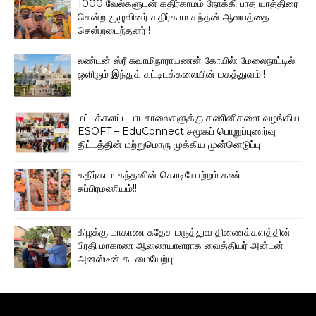
1000 வேல்களுடன் கதிர்காமம் நோக்கி பாத யாத்திரை
சென்ற குழுவினர் கதிர்காம கந்தன் ஆலயத்தை
சென்றடைந்தனர்!!
லண்டன் ஸ்ரீ சுவாமிநாராயணன் கோயில்: மேலைநாட்டில்
ஒளிரும் இந்துக் கட்டிடக்கலையின் மகத்துவம்!!
மட்டக்களப்பு பாடசாலைகளுக்கு கணினிகளை வழங்கிய
ESOFT – EduConnect சமூகப் பொறுப்புணர்வு
திட்டத்தின் மற்றுமொரு முக்கிய முன்னெடுப்பு
கதிர்காம கந்தனின் கொடியோற்றம் கண்ட
சுப்பிரமணியம்!!
கிழக்கு மாகாண சுதேச மருத்துவ திணைக்களத்தின்
பிரதி மாகாண ஆணையாளராக வைத்தியர் அன்டன்
அனஸ்டீன் கடமையேற்பு!