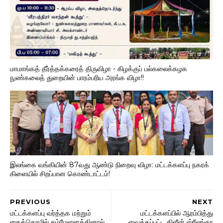
மாமாங்கத் தீர்த்தக்கரைத் திருவிழா - கிழக்குப் பல்கலைக்கழக
நுண்கலைத் துறையின் பாரம்பரிய அரங்க விழா!!
இலங்கை வங்கியின் 87வது ஆண்டு நிறைவு விழா: மட்டக்களப்பு நகரக்
கிளையில் சிறப்பான கொண்டாட்டம்!
PREVIOUS
NEXT
மட்டக்களப்பு வர்த்தக மற்றும்
மட்டக்களப்பில் ஆரம்பித்து
கைத்தொழில் சம்மேளனத்தினால்
வைக்கப்பட்ட கிளீன் ஸ்ரீலங்கா