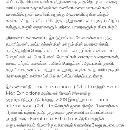
பெரிய அளவிலான வணிக நிறுவனங்களுக்கு தொழில்முனைவு
வாய்ப்புகளை உருவாக்கும் உள் வணிகங்களை ஊக்குவிக்கும்
வகையில், நுண் வணிகங்களுக்கு அவதானிப்பு கிடைக்கும்
கண்காட்சி நாட்களில் பங்கேற்கும் நிறுவனங்கள் வழங்கும் சிறப்பு
தள்ளுபடிகளும் சலுகைகளும் பார்வையாளரகளுக்கு கிடைக்கும்.
நிர்மாணம், உள்ளமைப்பு, இயந்திரங்கள், வேளாண்மை சார்ந்த
தயாரிப்புகள், பதப்படுத்தல் மின் மற்றும் மின் உபகரணங்கள்,
கைத்தொழில் பொருட்கள், மட்பாண்ட பொருட்கள், கண்ணாடிப்
பொருட்கள், வீட்டு உபயோகப் பொருட்கள், சுகாதார உபகரணங்கள்,
உணவு மற்றும் பானங்கள், பரிசுப் பொருட்கள், ஆடைகள், துணி,
கருவி உபகரணங்கள் மற்றும் பல துறைகளுக்கான தயாரிப்புகளும்
சேவைகளும் கண்காட்சியில் காட்சிப்படுத்தப்படவுள்ளது.
இக்கண்காட்டு Tima international (Pvt) Ltd மற்றும் Event
Max Exhibitions ஆகியவற்றினால் இணைந்து
ஒழுங்குபடுத்தப்படுகின்றது. 2008 இல் நிறுவப்பட்ட Tima
international (Pvt) Ltd தொழில் முறை நிகழ்வு மேலாண்மை
நிறுவனம் மற்றும் நாடு முழுவதும் முன்னணி கண்காட்சிகளை
நடத்தி வரும் Event max Exhibitions ஆகியவற்றின்
அனுபவத்தையும் நிபுணத்துவத்தையும் கொண்டு 3வது தடவையாக