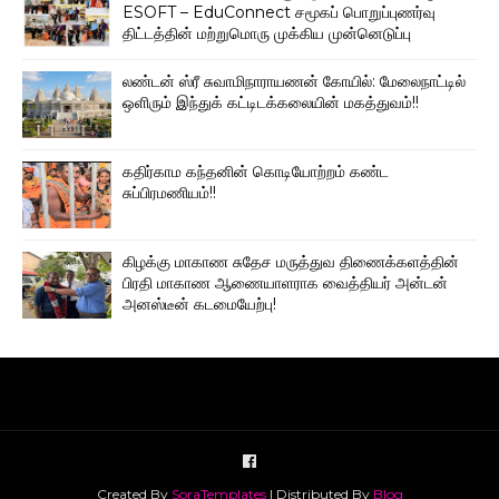
ESOFT – EduConnect சமூகப் பொறுப்புணர்வு
திட்டத்தின் மற்றுமொரு முக்கிய முன்னெடுப்பு
லண்டன் ஸ்ரீ சுவாமிநாராயணன் கோயில்: மேலைநாட்டில்
ஒளிரும் இந்துக் கட்டிடக்கலையின் மகத்துவம்!!
கதிர்காம கந்தனின் கொடியோற்றம் கண்ட
சுப்பிரமணியம்!!
கிழக்கு மாகாண சுதேச மருத்துவ திணைக்களத்தின்
பிரதி மாகாண ஆணையாளராக வைத்தியர் அன்டன்
அனஸ்டீன் கடமையேற்பு!
Created By
SoraTemplates
| Distributed By
Blog