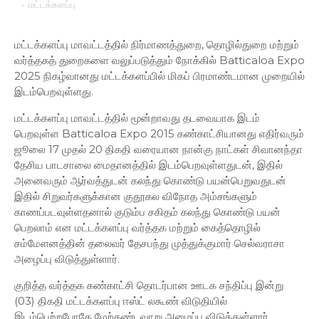
-
மட்டக்களப்பு
மட்டக்களப்பு மாவட்டத்தில் நிர்மாணத்துறை, தொழில்துறை மற்றும்
வர்த்தகத் துறைகளை வலுப்படுத்தும் நோக்கில் Batticaloa Expo
2025 நிகழ்வானது மட்டக்களப்பில் மிகப் பிரமாண்டமான முறையில்
இடம்பெறவுள்ளது.
மட்டக்களப்பு மாவட்டத்தில் மூன்றாவது தடவையாக இடம்
பெறவுள்ள Batticaloa Expo 2015 கண்காட்சியானது எதிர்வரும்
ஜூலை 17 முதல் 20 திகதி வரையான நான்கு நாட்கள் சிவானந்தா
தேசிய பாடசாலை மைதானத்தில் இடம்பெறவுள்ளதுடன், இதில்
அனைவரும் ஆர்வத்துடன் கலந்து கொண்டு பயன்பெறுவதுடன்
இதில் சிறுவர்களுக்கான குதூகல விநோத அம்சங்களும்
காணப்படவுள்ளதனால் குடும்ப சகிதம் கலந்து கொண்டு பயன்
பெறலாம் என மட்டக்களப்பு வர்த்தக மற்றும் கைத்தொழில்
சம்மேளனத்தின் தலைவர் தேசபந்து முத்துக்குமார் செல்வராசா
அழைப்பு விடுத்துள்ளார்.
குறித்த வர்த்தக கண்காட்சி தொடர்பான ஊடக சந்திப்பு இன்று
(03) திகதி மட்டக்களப்பு ஈஸ்ட் லகூண் விடுதியில்
இடம்பெற்றபோதே மேற்கண்டவாறு அழைப்பு விடுத்துள்ளார்.