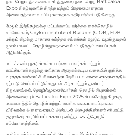
நடைபெறும் இக்கண்காட்சி இதுவரை நடைபெற்ற Batticaloa
Expo நிகழ்வுகளில் சிறந்த மற்றும் பிரதானமானதாக
அமைவதற்கான வாய்ப்பு உள்ளதாக எதிர்பார்க்கப்படுகின்றது.
மேலும் இந்நிகழ்வுக்கு மட்டக்களப்பு வர்த்தக கைத்தொழில்
சம்மேளனம், Ceylon institute of Builders (CIOB), EDB
மற்றும் கிழக்கு மாகாண வர்த்தக சங்கங்கள் ஆத)வு வழங்குவதன்
மூலம் மாவட்ட தொழில்துறைகளை மேம்படுத்தும் வாய்ப்புகள்
அதிகரிக்கும்.
மட்டக்களப்பு நகரில் உள்ள, பார்வையாளர்கள் மற்றும்
காட்சியாளர்களுக்கு எளிதாக அணுகக்கூடிய வகையில் குறித்த
வர்த்தக கண்காட்சி சிவானந்தா தேசிய பாடசாலை மைதானத்தில்
ஏற்பாடு செய்யப்பட்டுள்ளதுடன், அரச மற்றும் தனியார்
நிறுவனங்கள், தொழில்முனைவோர்கள், தொழில் நிபுணர்கள்
அனைவரையும் Batticaloa Expo 2025 ல் பங்கேற்று கிழக்கு
மாகாணத்தில் தொழில் மற்றும் வணிக வலையமைப்புகளை
விரிவாக்க அனைவரையும் அன்புடன் அழைக்கின்றனர் ஏற்பாட்டு
குழுவினர் சார்பில் மட்டக்களப்பு வர்த்தக கைத்தொழில்
சம்மேளனத்தினர்.
குறித்த வர்த்தக கண்காட்சி தொடர்பாக இடம் பெற்ற ஊடக