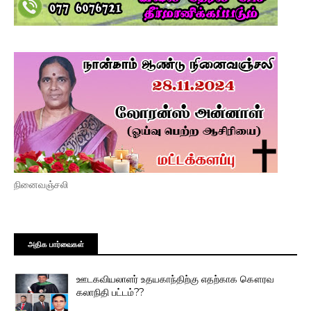
நினைவஞ்சலி
அதிக பார்வைகள்
ஊடகவியலாளர் உதயகாந்திற்கு எதற்காக கௌரவ
கலாநிதி பட்டம்??