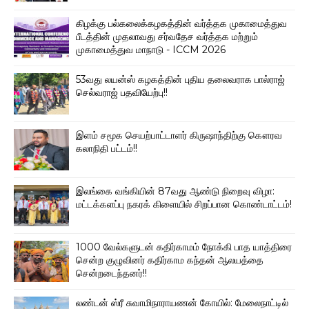
கிழக்கு பல்கலைக்கழகத்தின் வர்த்தக முகாமைத்துவ
பீடத்தின் முதலாவது சர்வதேச வர்த்தக மற்றும்
முகாமைத்துவ மாநாடு - ICCM 2026
53வது லயன்ஸ் கழகத்தின் புதிய தலைவராக பால்ராஜ்
செல்வராஜ் பதவியேற்பு!!
இளம் சமூக செயற்பாட்டாளர் கிருஷாந்திற்கு கௌரவ
கலாநிதி பட்டம்!!
இலங்கை வங்கியின் 87வது ஆண்டு நிறைவு விழா:
மட்டக்களப்பு நகரக் கிளையில் சிறப்பான கொண்டாட்டம்!
1000 வேல்களுடன் கதிர்காமம் நோக்கி பாத யாத்திரை
சென்ற குழுவினர் கதிர்காம கந்தன் ஆலயத்தை
சென்றடைந்தனர்!!
லண்டன் ஸ்ரீ சுவாமிநாராயணன் கோயில்: மேலைநாட்டில்