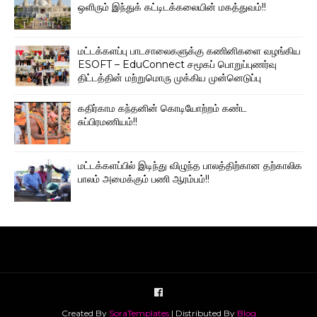
ஒளிரும் இந்துக் கட்டிடக்கலையின் மகத்துவம்!!
மட்டக்களப்பு பாடசாலைகளுக்கு கணினிகளை வழங்கிய
ESOFT – EduConnect சமூகப் பொறுப்புணர்வு
திட்டத்தின் மற்றுமொரு முக்கிய முன்னெடுப்பு
கதிர்காம கந்தனின் கொடியோற்றம் கண்ட
சுப்பிரமணியம்!!
மட்டக்களப்பில் இடிந்து விழுந்த பாலத்திற்கான தற்காலிக
பாலம் அமைக்கும் பணி ஆரம்பம்!!
Created By
SoraTemplates
| Distributed By
Blog