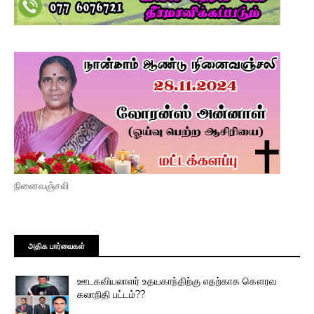
நினைவஞ்சலி
அதிக பார்வைகள்
ஊடகவியலாளர் உதயகாந்திற்கு எதற்காக கௌரவ
கலாநிதி பட்டம்??