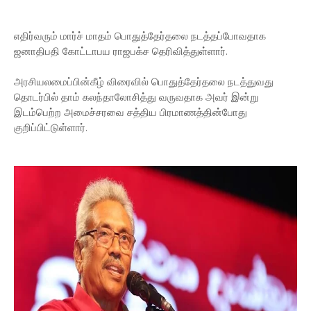
எதிர்வரும் மார்ச் மாதம் பொதுத்தேர்தலை நடத்தப்போவதாக
ஜனாதிபதி கோட்டாபய ராஜபக்ச தெரிவித்துள்ளார்.
அரசியலமைப்பின்கீழ் விரைவில் பொதுத்தேர்தலை நடத்துவது
தொடர்பில் தாம் கலந்தாலோசித்து வருவதாக அவர் இன்று
இடம்பெற்ற அமைச்சரவை சத்திய பிரமாணத்தின்போது
குறிப்பிட்டுள்ளார்.