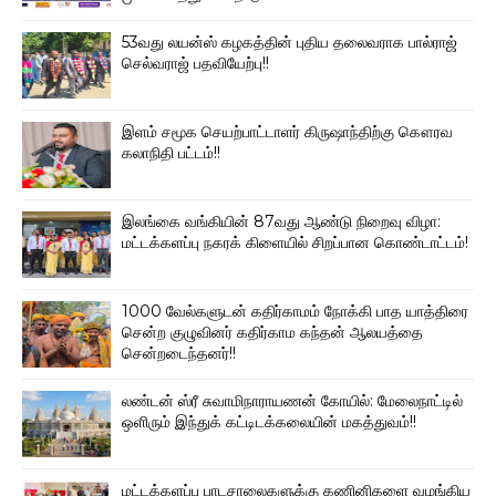
53வது லயன்ஸ் கழகத்தின் புதிய தலைவராக பால்ராஜ்
செல்வராஜ் பதவியேற்பு!!
இளம் சமூக செயற்பாட்டாளர் கிருஷாந்திற்கு கௌரவ
கலாநிதி பட்டம்!!
இலங்கை வங்கியின் 87வது ஆண்டு நிறைவு விழா:
மட்டக்களப்பு நகரக் கிளையில் சிறப்பான கொண்டாட்டம்!
1000 வேல்களுடன் கதிர்காமம் நோக்கி பாத யாத்திரை
சென்ற குழுவினர் கதிர்காம கந்தன் ஆலயத்தை
சென்றடைந்தனர்!!
லண்டன் ஸ்ரீ சுவாமிநாராயணன் கோயில்: மேலைநாட்டில்
ஒளிரும் இந்துக் கட்டிடக்கலையின் மகத்துவம்!!
மட்டக்களப்பு பாடசாலைகளுக்கு கணினிகளை வழங்கிய