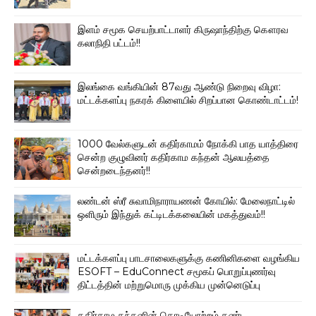
இளம் சமூக செயற்பாட்டாளர் கிருஷாந்திற்கு கௌரவ
கலாநிதி பட்டம்!!
இலங்கை வங்கியின் 87வது ஆண்டு நிறைவு விழா:
மட்டக்களப்பு நகரக் கிளையில் சிறப்பான கொண்டாட்டம்!
1000 வேல்களுடன் கதிர்காமம் நோக்கி பாத யாத்திரை
சென்ற குழுவினர் கதிர்காம கந்தன் ஆலயத்தை
சென்றடைந்தனர்!!
லண்டன் ஸ்ரீ சுவாமிநாராயணன் கோயில்: மேலைநாட்டில்
ஒளிரும் இந்துக் கட்டிடக்கலையின் மகத்துவம்!!
மட்டக்களப்பு பாடசாலைகளுக்கு கணினிகளை வழங்கிய
ESOFT – EduConnect சமூகப் பொறுப்புணர்வு
திட்டத்தின் மற்றுமொரு முக்கிய முன்னெடுப்பு
கதிர்காம கந்தனின் கொடியோற்றம் கண்ட