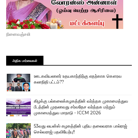
நினைவஞ்சலி
அதிக பார்வைகள்
ஊடகவியலாளர் உதயகாந்திற்கு எதற்காக கௌரவ
கலாநிதி பட்டம்??
கிழக்கு பல்கலைக்கழகத்தின் வர்த்தக முகாமைத்துவ
பீடத்தின் முதலாவது சர்வதேச வர்த்தக மற்றும்
முகாமைத்துவ மாநாடு - ICCM 2026
53வது லயன்ஸ் கழகத்தின் புதிய தலைவராக பால்ராஜ்
செல்வராஜ் பதவியேற்பு!!