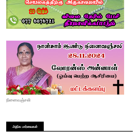
நினைவஞ்சலி
அதிக பார்வைகள்