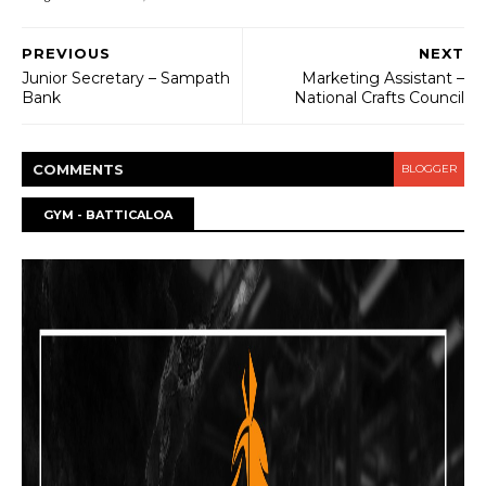
PREVIOUS
NEXT
Junior Secretary – Sampath
Marketing Assistant –
Bank
National Crafts Council
COMMENT
S
BLOGGER
GYM - BATTICALOA