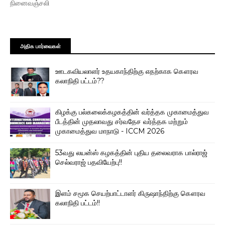
நினைவஞ்சலி
அதிக பார்வைகள்
ஊடகவியலாளர் உதயகாந்திற்கு எதற்காக கௌரவ
கலாநிதி பட்டம்??
கிழக்கு பல்கலைக்கழகத்தின் வர்த்தக முகாமைத்துவ
பீடத்தின் முதலாவது சர்வதேச வர்த்தக மற்றும்
முகாமைத்துவ மாநாடு - ICCM 2026
53வது லயன்ஸ் கழகத்தின் புதிய தலைவராக பால்ராஜ்
செல்வராஜ் பதவியேற்பு!!
இளம் சமூக செயற்பாட்டாளர் கிருஷாந்திற்கு கௌரவ
கலாநிதி பட்டம்!!