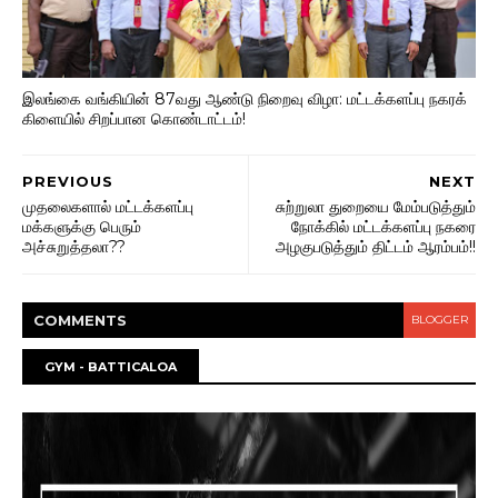
இலங்கை வங்கியின் 87வது ஆண்டு நிறைவு விழா: மட்டக்களப்பு நகரக்
கிளையில் சிறப்பான கொண்டாட்டம்!
PREVIOUS
NEXT
முதலைகளால் மட்டக்களப்பு
சுற்றுலா துறையை மேம்படுத்தும்
மக்களுக்கு பெரும்
நோக்கில் மட்டக்களப்பு நகரை
அச்சுறுத்தலா??
அழகுபடுத்தும் திட்டம் ஆரம்பம்!!
COMMENT
S
BLOGGER
GYM - BATTICALOA