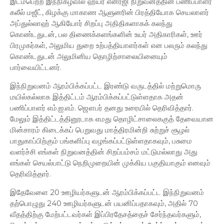
இடம்பெற்ற இந்நிகழ்வில் ஹயர் எனர்ஜி நிறுவனத்தின் பணிப்பாளர்
கலீல் மஜீட், கிழக்கு மாகாண ஆளுனரின் பிரத்தியோக செயலாளர்
அப்துல்லாஹ் ஆகியோர் சிறப்பு அதிதிகளாகக் கலந்து
கொண்டதுடன், பல திணைக்களங்களின் உயர் அதிகாரிகள், ஊர்
பிரமுகர்கள், அலுமிய துறை உற்பத்தியாளர்கள் என பலரும் கலந்து
கொண்டதுடன் அலுமினிய தொழிற்சாலையினையும்
பார்வையிட்டனர்.
இந்நிறுவனம் ஆரம்பிக்கப்பட்ட இரண்டு வருடத்தில் மற்றுமொரு
மயில்கல்லாக இத்திட்டம் ஆரம்பிக்கப்பட்டுள்ளதாக அதன்
பணிப்பாளர் எம்.ஐ.எம். ஜௌபர் தனது உரையில் தெரிவித்தார்.
மேலும் இத்திட்டத்தினூடாக எமது தொழிட்சாலைககுத் தேவையான
மின்சாரம் கிடைக்கப் பெறுவது மாத்திரமின்றி சுற்றுச் சூழல்
பாதுகாப்பிற்கும் பங்களிப்பு வழங்கப்பட்டுள்ளதாகவும், பசுமை
வளர்ச்சி எங்கள் நிறுவனத்தின் சிறப்பம்சம் மட்டுமல்லாது அது
எங்கள் செயல்பாட்டு நெறிமுறையின் முக்கிய பகுதியாகும் எனவும்
தெரிவித்தார்.
இதேவேளை 20 ஊழியர்களுடன் ஆரம்பிக்கப்பட்ட இந்நிறுவனம்
தற்பொழுது 240 ஊழியர்களுடன் பயனிப்பதாகவும், அதில் 70
வீதத்திற்கு மேற்பட்டவர்கள் இப்பிரதேசத்தைச் சேர்ந்தவர்களும்,