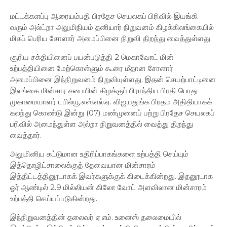
மட்டக்களப்பு ஆரையம்பதி பிரதேச செயலகப் பிரிவில் இயங்கி
வரும் அல்ட்றா அலுமிநியம் தனியார் நிறுவனம் கிழக்கிலங்கையில்
மிகப் பெரிய சோளார் அமைப்பினை நிறுவி திறந்து வைத்துள்ளது.
சூரிய சக்தியினைப் பயன்படுத்தி 2 மெகாவோட் மின்
உற்பத்தியினை மேற்கொள்ளும் கூரை மீதான சோளார்
அமைப்பினை இந்நிறுவனம் நிறுவியுள்ளது. இதன் செயற்பாட்டினை
இலங்கை மின்சார சபையின் கிழக்குப் பிராந்திய பிரதி பொது
முகாமையாளர் டபில்யூ.எஸ்.எல்.ஏ. விஜயதுங்க பிரதம அதிதியாகக்
கலந்து கொண்டு இன்று (07) மண்முனைப் பற்று பிரதேச செயலகப்
பரிவில் அமைந்துள்ள அல்றா நிறுவனத்தில் வைத்து திறந்து
வைத்தார்.
அலுமினிய கட்டுமான உதிரிப்பாகங்களை உற்பத்தி செய்யும்
இத்தொழிட்சாலைக்குத் தேவையான மின்சாரம்
இத்திட்டத்தினூடாகக் இவர்களுக்குக் கிடைக்கின்றது. இதனூடாக
ஓர் ஆண்டில் 2.9 மில்லியன் கிலோ வோட் அளவிலான மின்சாரம்
உற்பத்தி செய்யப்படுகின்றது.
இந்நிறுவனத்தின் தலைவர் ஏ.எம். உனைஸ் தலைமையில்