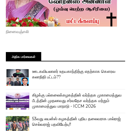
நினைவஞ்சலி
அதிக பார்வைகள்
ஊடகவியலாளர் உதயகாந்திற்கு எதற்காக கௌரவ
கலாநிதி பட்டம்??
கிழக்கு பல்கலைக்கழகத்தின் வர்த்தக முகாமைத்துவ
பீடத்தின் முதலாவது சர்வதேச வர்த்தக மற்றும்
முகாமைத்துவ மாநாடு - ICCM 2026
53வது லயன்ஸ் கழகத்தின் புதிய தலைவராக பால்ராஜ்
செல்வராஜ் பதவியேற்பு!!