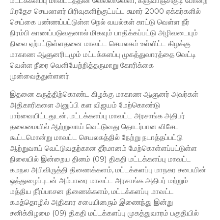
மட்டக்களப்பு மாவட்டத்தின் வெல்லாவெளி, களுவாஞ்சிகுடி போன்ற
பிரதேச செயலாளர் பிரிவுகளிற்குட்பட்ட சுமார் 2000 ஏக்கர்களில்
செய்கை பண்ணப்பட்டுள்ள நெல் வயல்கள் காட்டு வெள்ள நீர்
நிரம்பி காணப்படுவதனால் மிகவும் பாதிக்கப்பட்டு அழிவடையும்
நிலை ஏற்பட்டுள்ளதனை மாவட்ட செயலகம் உள்ளிட்ட கிழக்கு
மாகாண ஆளுனரிடமும் மட்டக்களப்பு முகத்துவாரத்தை வெட்டி
வெள்ள நீரை வெளியேற்றித்தருமாறு கோரிக்கை
முன்வைத்துள்ளனர்.
இதனை கருத்திற்கொண்ட கிழக்கு மாகாண ஆளுனர் அவர்கள்
அதிகாரிகளை அனுப்பி கள விஜயம் மேற்கொண்டு
பார்வையிட்டதுடன், மட்டக்களப்பு மாவட்ட அரசாங்க அதிபர்
தலைமையில் ஆற்றுவாய் வெட்டுவது தொடர்பான விசேட
கூட்டமொன்று மாவட்ட செயலகத்தில் நேற்று நடாத்தப்பட்டு
ஆற்றுவாய் வெட்டுவதற்கான தீர்மானம் மேற்கொள்ளப்பட்டுள்ள
நிலையில் இன்றைய தினம் (09) திகதி மட்டக்களப்பு மாவட்ட
கமநல அபிவிருத்தி திணைக்களம், மட்டக்களப்பு மாநகர சபையின்
ஒத்துழைப்புடன் அம்பாரை மாவட்ட அரசாங்க அதிபர் மற்றும்
மத்திய நீர்ப்பாசன திணைக்களம், மட்டக்களப்பு மாவட்ட
கமத்தொழில் அதிகார சபையினரும் இணைந்து இன்று
சனிக்கிழமை (09) திகதி மட்டக்களப்பு முகத்துவாரம் பகுதியில்