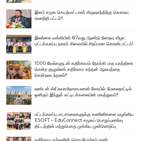
இளம் சமூக செயற்பாட்டாளர் கிருஷாந்திற்கு கௌரவ
கலாநிதி பட்டம்!!
இலங்கை வங்கியின் 87வது ஆண்டு நிறைவு விழா:
மட்டக்களப்பு நகரக் கிளையில் சிறப்பான கொண்டாட்டம்!
1000 வேல்களுடன் கதிர்காமம் நோக்கி பாத யாத்திரை
சென்ற குழுவினர் கதிர்காம கந்தன் ஆலயத்தை
சென்றடைந்தனர்!!
லண்டன் ஸ்ரீ சுவாமிநாராயணன் கோயில்: மேலைநாட்டில்
ஒளிரும் இந்துக் கட்டிடக்கலையின் மகத்துவம்!!
மட்டக்களப்பு பாடசாலைகளுக்கு கணினிகளை வழங்கிய
ESOFT – EduConnect சமூகப் பொறுப்புணர்வு
திட்டத்தின் மற்றுமொரு முக்கிய முன்னெடுப்பு
கதிர்காம கந்தனின் கொடியோற்றம் கண்ட