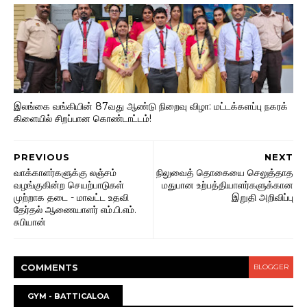
இலங்கை வங்கியின் 87வது ஆண்டு நிறைவு விழா: மட்டக்களப்பு நகரக்
கிளையில் சிறப்பான கொண்டாட்டம்!
PREVIOUS
NEXT
வாக்காளர்களுக்கு லஞ்சம்
நிலுவைத் தொகையை செலுத்தாத
வழங்குகின்ற செயற்பாடுகள்
மதுபான உற்பத்தியாளர்களுக்கான
முற்றாக தடை - மாவட்ட உதவி
இறுதி அறிவிப்பு
தேர்தல் ஆணையாளர் எம்.பி.எம்.
சுபியான்
COMMENT
S
BLOGGER
GYM - BATTICALOA