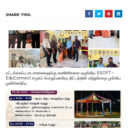
SHARE THIS:
மட்டக்களப்பு பாடசாலைகளுக்கு கணினிகளை வழங்கிய ESOFT –
EduConnect சமூகப் பொறுப்புணர்வு திட்டத்தின் மற்றுமொரு முக்கிய
முன்னெடுப்பு