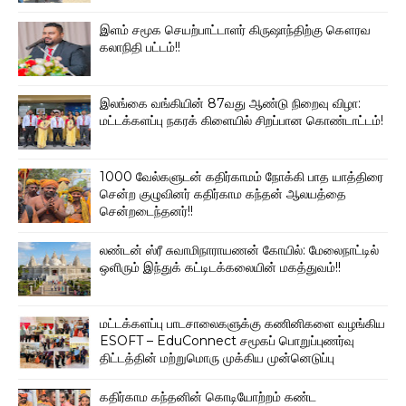
இளம் சமூக செயற்பாட்டாளர் கிருஷாந்திற்கு கௌரவ
கலாநிதி பட்டம்!!
இலங்கை வங்கியின் 87வது ஆண்டு நிறைவு விழா:
மட்டக்களப்பு நகரக் கிளையில் சிறப்பான கொண்டாட்டம்!
1000 வேல்களுடன் கதிர்காமம் நோக்கி பாத யாத்திரை
சென்ற குழுவினர் கதிர்காம கந்தன் ஆலயத்தை
சென்றடைந்தனர்!!
லண்டன் ஸ்ரீ சுவாமிநாராயணன் கோயில்: மேலைநாட்டில்
ஒளிரும் இந்துக் கட்டிடக்கலையின் மகத்துவம்!!
மட்டக்களப்பு பாடசாலைகளுக்கு கணினிகளை வழங்கிய
ESOFT – EduConnect சமூகப் பொறுப்புணர்வு
திட்டத்தின் மற்றுமொரு முக்கிய முன்னெடுப்பு
கதிர்காம கந்தனின் கொடியோற்றம் கண்ட