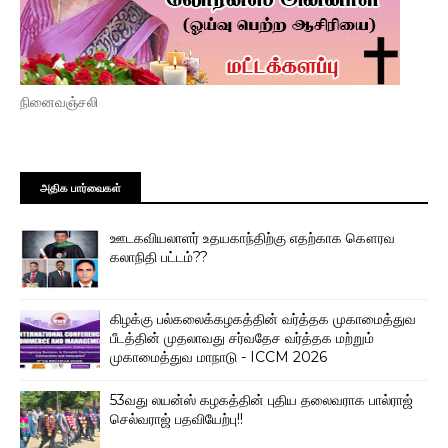
நினைவஞ்சலி
அதிக பார்வைகள்
ஊடகவியலாளர் உதயகாந்திற்கு எதற்காக கௌரவ
கலாநிதி பட்டம்??
கிழக்கு பல்கலைக்கழகத்தின் வர்த்தக முகாமைத்துவ
பீடத்தின் முதலாவது சர்வதேச வர்த்தக மற்றும்
முகாமைத்துவ மாநாடு - ICCM 2026
53வது லயன்ஸ் கழகத்தின் புதிய தலைவராக பால்ராஜ்
செல்வராஜ் பதவியேற்பு!!