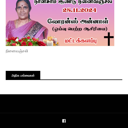
நினைவஞ்சலி
அதிக பார்வைகள்