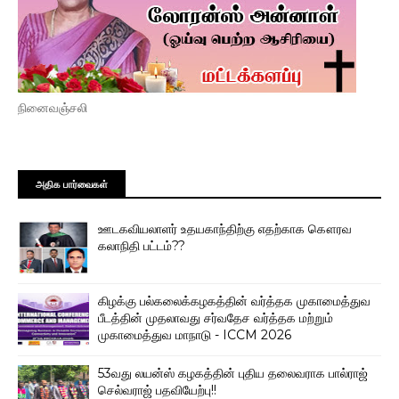
நினைவஞ்சலி
அதிக பார்வைகள்
ஊடகவியலாளர் உதயகாந்திற்கு எதற்காக கௌரவ
கலாநிதி பட்டம்??
கிழக்கு பல்கலைக்கழகத்தின் வர்த்தக முகாமைத்துவ
பீடத்தின் முதலாவது சர்வதேச வர்த்தக மற்றும்
முகாமைத்துவ மாநாடு - ICCM 2026
53வது லயன்ஸ் கழகத்தின் புதிய தலைவராக பால்ராஜ்
செல்வராஜ் பதவியேற்பு!!