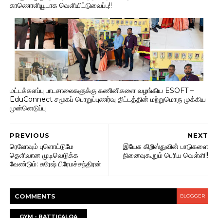
காணொளியூடாக வெளியிட்டுவைப்பு!!
மட்டக்களப்பு பாடசாலைகளுக்கு கணினிகளை வழங்கிய ESOFT –
EduConnect சமூகப் பொறுப்புணர்வு திட்டத்தின் மற்றுமொரு முக்கிய
முன்னெடுப்பு
PREVIOUS
NEXT
ரெலோவும் புளொட்டுமே
இயேசு கிறிஸ்துவின் பாடுகளை
தெளிவான முடிவெடுக்க
நினைவுகூறும் பெரிய வெள்ளி!!
வேண்டும்: சுரேஷ் பிரேமச்சந்திரன்
COMMENT
S
BLOGGER
GYM - BATTICALOA