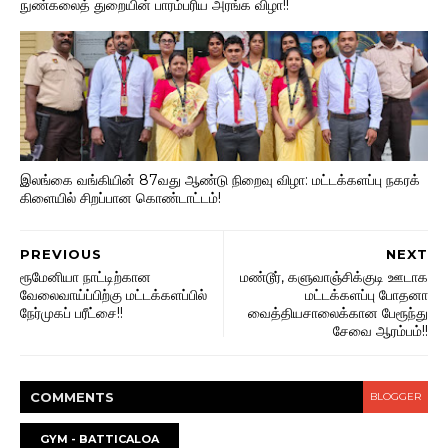
நுண்கலைத் துறையின் பாரம்பரிய அரங்க விழா!!
இலங்கை வங்கியின் 87வது ஆண்டு நிறைவு விழா: மட்டக்களப்பு நகரக்
கிளையில் சிறப்பான கொண்டாட்டம்!
PREVIOUS
NEXT
ரூமேனியா நாட்டிற்கான
மண்டூர், களுவாஞ்சிக்குடி ஊடாக
வேலைவாய்ப்பிற்கு மட்டக்களப்பில்
மட்டக்களப்பு போதனா
நேர்முகப் பரீட்சை!!
வைத்தியசாலைக்கான பேரூந்து
சேவை ஆரம்பம்!!
COMMENT
S
BLOGGER
GYM - BATTICALOA