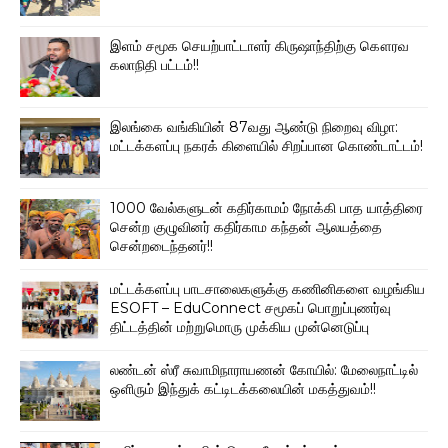
இளம் சமூக செயற்பாட்டாளர் கிருஷாந்திற்கு கௌரவ
கலாநிதி பட்டம்!!
இலங்கை வங்கியின் 87வது ஆண்டு நிறைவு விழா:
மட்டக்களப்பு நகரக் கிளையில் சிறப்பான கொண்டாட்டம்!
1000 வேல்களுடன் கதிர்காமம் நோக்கி பாத யாத்திரை
சென்ற குழுவினர் கதிர்காம கந்தன் ஆலயத்தை
சென்றடைந்தனர்!!
மட்டக்களப்பு பாடசாலைகளுக்கு கணினிகளை வழங்கிய
ESOFT – EduConnect சமூகப் பொறுப்புணர்வு
திட்டத்தின் மற்றுமொரு முக்கிய முன்னெடுப்பு
லண்டன் ஸ்ரீ சுவாமிநாராயணன் கோயில்: மேலைநாட்டில்
ஒளிரும் இந்துக் கட்டிடக்கலையின் மகத்துவம்!!