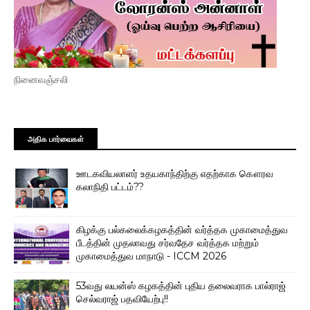
நினைவஞ்சலி
அதிக பார்வைகள்
ஊடகவியலாளர் உதயகாந்திற்கு எதற்காக கௌரவ
கலாநிதி பட்டம்??
கிழக்கு பல்கலைக்கழகத்தின் வர்த்தக முகாமைத்துவ
பீடத்தின் முதலாவது சர்வதேச வர்த்தக மற்றும்
முகாமைத்துவ மாநாடு - ICCM 2026
53வது லயன்ஸ் கழகத்தின் புதிய தலைவராக பால்ராஜ்
செல்வராஜ் பதவியேற்பு!!