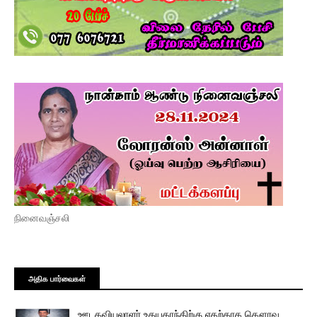
நினைவஞ்சலி
அதிக பார்வைகள்
ஊடகவியலாளர் உதயகாந்திற்கு எதற்காக கௌரவ