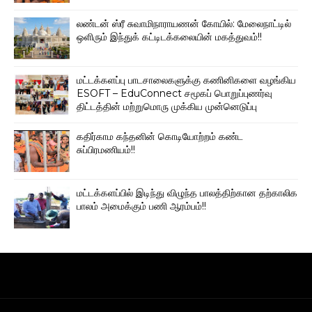
லண்டன் ஸ்ரீ சுவாமிநாராயணன் கோயில்: மேலைநாட்டில்
ஒளிரும் இந்துக் கட்டிடக்கலையின் மகத்துவம்!!
மட்டக்களப்பு பாடசாலைகளுக்கு கணினிகளை வழங்கிய
ESOFT – EduConnect சமூகப் பொறுப்புணர்வு
திட்டத்தின் மற்றுமொரு முக்கிய முன்னெடுப்பு
கதிர்காம கந்தனின் கொடியோற்றம் கண்ட
சுப்பிரமணியம்!!
மட்டக்களப்பில் இடிந்து விழுந்த பாலத்திற்கான தற்காலிக
பாலம் அமைக்கும் பணி ஆரம்பம்!!