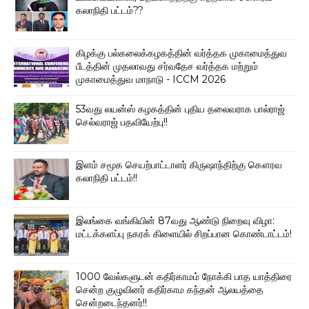
கலாநிதி பட்டம்??
கிழக்கு பல்கலைக்கழகத்தின் வர்த்தக முகாமைத்துவ
பீடத்தின் முதலாவது சர்வதேச வர்த்தக மற்றும்
முகாமைத்துவ மாநாடு - ICCM 2026
53வது லயன்ஸ் கழகத்தின் புதிய தலைவராக பால்ராஜ்
செல்வராஜ் பதவியேற்பு!!
இளம் சமூக செயற்பாட்டாளர் கிருஷாந்திற்கு கௌரவ
கலாநிதி பட்டம்!!
இலங்கை வங்கியின் 87வது ஆண்டு நிறைவு விழா:
மட்டக்களப்பு நகரக் கிளையில் சிறப்பான கொண்டாட்டம்!
1000 வேல்களுடன் கதிர்காமம் நோக்கி பாத யாத்திரை
சென்ற குழுவினர் கதிர்காம கந்தன் ஆலயத்தை
சென்றடைந்தனர்!!