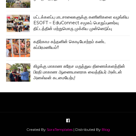
மட்டக்களப்பு பாடசாலைகளுக்கு கணினிகளை வழங்கிய
ESOFT – EduConnect சமூகப் பொறுப்புணர்வு
திட்டத்தின் மற்றுமொரு முக்கிய முன்னெடுப்பு
கதிர்காம கந்தனின் கொடியோற்றம் கண்ட
சுப்பிரமணியம்!!
கிழக்கு மாகாண சுதேச மருத்துவ திணைக்களத்தின்
பிரதி மாகாண ஆணையாளராக வைத்தியர் அன்டன்
அனஸ்டீன் கடமையேற்பு!
Created By
SoraTemplates
| Distributed By
Blog