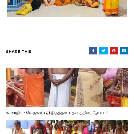
SHARE THIS:
காரைதீவு - வெருகலம்பதி திருத்தல பாதயாத்திரை ஆரம்பம்!!