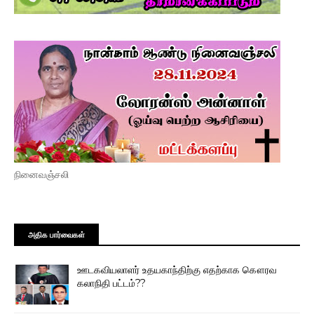
நினைவஞ்சலி
அதிக பார்வைகள்
ஊடகவியலாளர் உதயகாந்திற்கு எதற்காக கௌரவ
கலாநிதி பட்டம்??