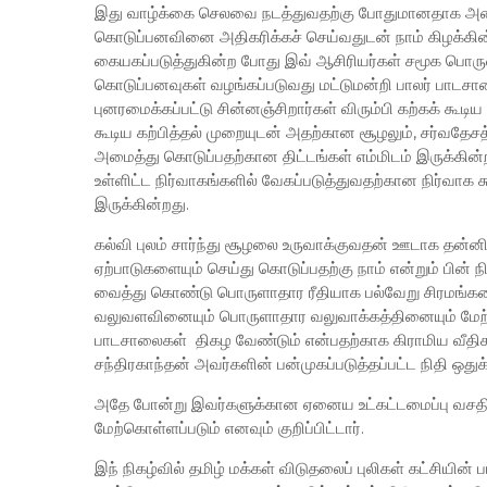
இது வாழ்க்கை செலவை நடத்துவதற்கு போதுமானதாக அமைய
கொடுப்பனவினை அதிகரிக்கச் செய்வதுடன் நாம் கிழக
கையகப்படுத்துகின்ற போது இவ் ஆசிரியர்கள் சமூக பொரு
கொடுப்பனவுகள் வழங்கப்படுவது மட்டுமன்றி பாலர் பாடசா
புனரமைக்கப்பட்டு சின்னஞ்சிறார்கள் விரும்பி கற்கக் கூடி
கூடிய கற்பித்தல் முறையுடன் அதற்கான சூழலும், சர்வதேச
அமைத்து கொடுப்பதற்கான திட்டங்கள் எம்மிடம் இருக்க
உள்ளிட்ட நிர்வாகங்களில் வேகப்படுத்துவதற்கான நிர்வாக
இருக்கின்றது.
கல்வி புலம் சார்ந்து சூழலை உருவாக்குவதன் ஊடாக தன
ஏற்பாடுகளையும் செய்து கொடுப்பதற்கு நாம் என்றும் பின் 
வைத்து கொண்டு பொருளாதார ரீதியாக பல்வேறு சிரமங்களை
வலுவளவினையும் பொருளாதார வலுவாக்கத்தினையும் மேற
பாடசாலைகள் திகழ வேண்டும் என்பதற்காக கிராமிய வீதி
சந்திரகாந்தன் அவர்களின் பன்முகப்படுத்தப்பட்ட நிதி ஒதுக
அதே போன்று இவர்களுக்கான ஏனைய உட்கட்டமைப்பு வசதிக
மேற்கொள்ளப்படும் எனவும் குறிப்பிட்டார்.
இந் நிகழ்வில் தமிழ் மக்கள் விடுதலைப் புலிகள் கட்சியின