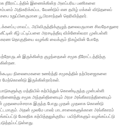
மூக நீரோட்டத்தில் இணைக்கின்ற அளப்பரிய பணிகளை
ம்பளம் அதிகரிக்கப்பட வேண்டும் என தமிழ் மக்கள் விடுதலைப்
பை உறுப்பினருமான பூ.பிரசாந்தன் தெரிவித்தார்.
்டக்களப்பு மாவட்ட அபிவிருத்திக்குழுத் தலைவருமான சிவநேசதுரை
கீட்டின் கீழ் பட்டிப்பளை அரசடித்தீவு விக்னேஸ்வரா முன்பள்ளி
உபகரண தொகுதியை வழங்கி வைக்கும் நிகழ்வின் போதே
பெற்றோருடன் இருக்கின்ற குழந்தைகள் சமூக நீரோட்டத்திற்கு
க்கின்றன.
ாழக்கூடிய நிலைமைகளை உணர்த்தி சமூகத்தில் நற்பிரஜைகளை
் மேற்கொண்டு இருக்கின்றார்கள்.
ாடுகளுக்கு மத்தியில் கற்பித்துக் கொண்டிருந்த முன்பள்ளி
ன்றிணைத்து சமூக அந்தஸ்தினையும் அரச அங்கீகாரத்தினையும்
கள் முதலமைச்சராக இருந்த போது முதன் முதலாக கொண்டு
 சட்டமாகும். அதன் மூலமே பாலர் பாடசாலைகளுக்கான அங்கீகாரம்
்பட்டு மேலதிக கற்பித்தலுக்குரிய பயிற்சிகளும் வழங்கப்பட்டு
டுத்தப்பட்டுள்ளது.