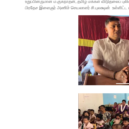
உறுப்பினருமான ம.குகநாதன், தமிழ் மக்கள் விடுதலைப் பு
பிரதேச இளைஞர் அணிச் செயலாளர் சி.புலக்ஷன் உள்ளிட்ட ப