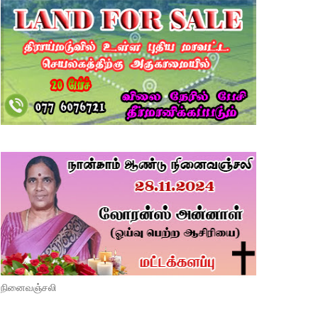
நினைவஞ்சலி