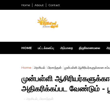
Home
About
Contact
HOME
மட்டக்களப்பு
அம்பாறை
திருகோணமலை
அர
Home
/
அரசியல்
/
பிரசாந்தன்
/
முன்பள்ளி ஆசிரியர்களுக்கான சம்ப
முன்பள்ளி ஆசிரியர்களுக்
அதிகரிக்கப்பட வேண்டும் - ப
-
அரசியல்
,
பிரசாந்தன்