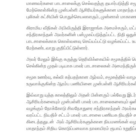
மாணவர்களை பாடசாலைக்கு செல்வதற்கு தயார்படுத்தி ச
மேற்கொள்கின்ற முன்பள்ளி ஆசிரியர்களுக்கான மாதாந்த ச
புலிகள் கட்சியின் பொதுச்செயலாளரும், முன்னாள் மாகாணச
கிராமிய வீதிகள் அபிவிருத்தி இராஜாங்க அமைச்சரும், மட
சந்திரகாந்தன் அவர்களின் பன்முகப்படுத்தப்பட்ட நிதி ஒதுக்
பாடசாலைக்காக கொள்வனவு செய்யப்பட்டு வழங்கப்பட்ட 
மேற்கண்டவாறு குறிப்பிட்டுள்ளார்.
அவர் மேலும் இங்கு கருத்து தெரிவிக்கையில் சமூகத்தில் 
செல்கின்ற முதல் படியாக பாலர் பாடசாலைகள் அமைந்திரு
சமூக உணர்வு, கல்வி கற்பதற்கான ஆர்வம், சமூகத்தில் வ
உருவாக்குகின்ற ஆரம்ப பணியினை முன்பள்ளி ஆசிரியர்கள
இவ்வாறு யுத்த காலத்திலும் அதன் பின்னரும் பல்வேறு இடர்ப
ஆசிரியர்களையும் முன்பள்ளி பாலர் பாடசாலைகளையும் ஒ
வழங்கும் நோக்கோடு சிவநேசதுரை சந்திரகாந்தன் அவர்
வரப்பட்ட நியதிச் சட்டம் பாலர் பாடசாலை பணியக நியதிச்
கிடைத்ததுடன் அவ் ஆசிரியர்களுக்கான நியமனங்கள் வழங்கப
மாதாந்தம் சிறிய கொடுப்பனவாக நாலாயிரம் ரூபாய் உறுதிப்ப