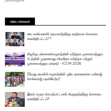
நினைவஞ்சலி
அதிக பார்வைகள்
ஊடகவியலாளர் உதயகாந்திற்கு எதற்காக கௌரவ
கலாநிதி பட்டம்??
கிழக்கு பல்கலைக்கழகத்தின் வர்த்தக முகாமைத்துவ
பீடத்தின் முதலாவது சர்வதேச வர்த்தக மற்றும்
முகாமைத்துவ மாநாடு - ICCM 2026
53வது லயன்ஸ் கழகத்தின் புதிய தலைவராக பால்ராஜ்
செல்வராஜ் பதவியேற்பு!!
இளம் சமூக செயற்பாட்டாளர் கிருஷாந்திற்கு கௌரவ
கலாநிதி பட்டம்!!